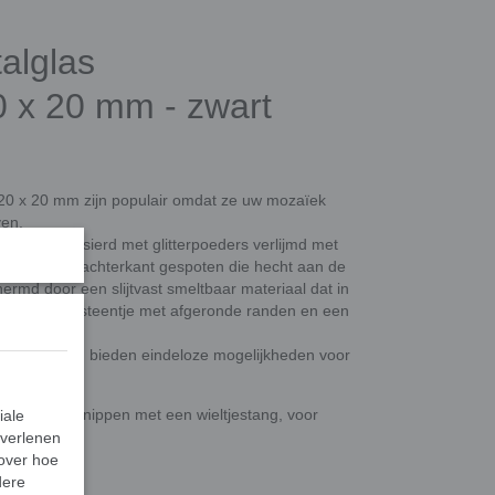
talglas
0 x 20 mm - zwart
n 20 x 20 mm zijn populair omdat ze uw mozaïek
ven.
as dat is versierd met glitterpoeders verlijmd met
ylaag op de achterkant gespoten die hecht aan de
chermd door een slijtvast smeltbaar materiaal dat in
nderlijk sterk steentje met afgeronde randen en een
lbaarheid, en bieden eindeloze mogelijkheden voor
en.
op maat te knippen met een wieltjestang, voor
iale
 verlenen
 over hoe
dere