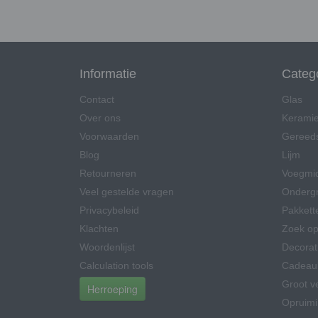
Informatie
Categ
Contact
Glas
Over ons
Kerami
Voorwaarden
Gereed
Blog
Lijm
Retourneren
Voegmi
Veel gestelde vragen
Onderg
Privacybeleid
Pakkett
Klachten
Zoek op
Woordenlijst
Decorat
Calculation tools
Cadeau
Groot v
Herroeping
Opruim