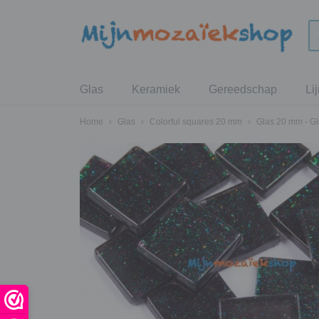
Glas
Keramiek
Gereedschap
Li
Home
›
Glas
›
Colorful squares 20 mm
›
Glas 20 mm - Gli