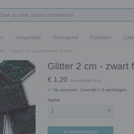
jm
Voegmiddel
Ondergrond
Pakketten
Zoek
tter
›
Glitter 2 cm - zwart fireworks; 14 stuks
Glitter 2 cm - zwart 
€ 1,20
(inclusief btw 21%)
✓
Op voorraad
- Levertijd 1-3 werkdagen
Aantal
In winkelwagen