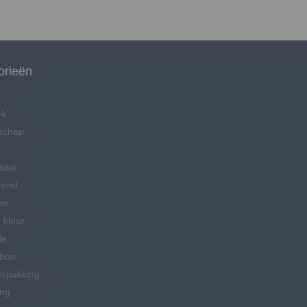
orieën
ek
schap
ddel
rond
en
 kleur
ie
bon
erpakking
ing