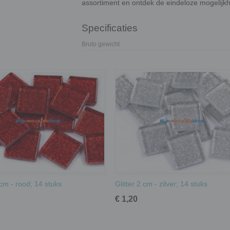
assortiment en ontdek de eindeloze mogelijk
Specificaties
Bruto gewicht
 cm - rood; 14 stuks
Glitter 2 cm - zilver; 14 stuks
€ 1,20