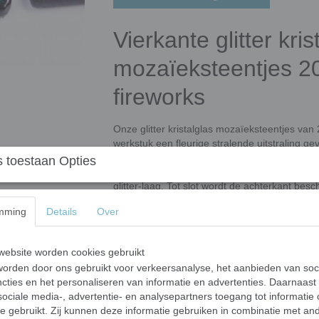
Vierkante glitter kris
mozaïeksteentjes 2
fireworks
Onze glitter kristalglas mozaïeksteentjes va
werkstuk een fleurige stralende uitstraling ge
De steentjes zijn gemaakt van floatglas/vlakgl
 toestaan Opties
polyurethaanlijm. Vervolgens wordt een epox
glitter-laag. Tot slot wordt de achterkant bes
een oven is verhit. Het resultaat is een uitzo
mming
Details
Over
mooi glad oppervlak.
Deze tegeltjes combineren kwaliteit en betaa
zowel functionele als decoratieve toepassing
ebsite worden cookies gebruikt
Gemakkelijk te verwerken
: Eenvoudig 
orden door ons gebruikt voor verkeersanalyse, het aanbieden van soc
cties en het personaliseren van informatie en advertenties. Daarnaast
maximale flexibiliteit in ontwerp.
ociale media-, advertentie- en analysepartners toegang tot informatie
te gebruikt. Zij kunnen deze informatie gebruiken in combinatie met an
Afmetingen