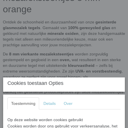
orange
Ontdek de schoonheid en duurzaamheid van onze
gesinterde
glasmozaïek tegels
. Gemaakt van
100% gerecycled glas
en
gekleurd met natuurlijke
minerale oxiden
, zijn deze handgemaakte
tegels niet alleen een milieuvriendelijke keuze, maar ook een
prachtige aanvulling voor jouw mozaïekprojecten.
De
8 mm vierkante mozaïeksteentjes
worden zorgvuldig
gestempeld en gegloeid in een
oven,
wat resulteert in een sterke
en duurzame tegel met uitstekende
kleurvastheid
– zelfs bij
extreme weersomstandigheden. Ze zijn
UVA- en
vorstbestendig
,
waardoor ze perfect zijn voor zowel binnen- als
buitentoepassingen.
Cookies toestaan Opties
Dankzij het gesinterde productieproces zijn deze mozaïeksteentjes
gemakkelijk met een wieltjes-kniptang te knippen. De
mozaïeksteentjes hebben een
glad, egale oppervlak
dat het licht
Toestemming
Details
Over
prachtig reflecteert en breekt, waardoor de kleuren intens en
levendig zijn. De diverse tinten en tonen maken deze tegels een
Op deze website worden cookies gebruikt
uitstekende keuze voor mozaïekwerk voor
zowel
beginners als
gevorderden
Cookies worden door ons gebruikt voor verkeersanalyse, het