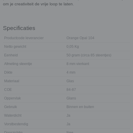
om je creativiteit de vrije loop te laten.
Specificaties
Productcode leverancier
Orange Opal 104
Netto gewicht
0,05 Kg
Eenheid
50 gram (circa 85 steentjes)
Afmeting steentje
8 mm vierkant
Dikte
4 mm
Materiaal
Glas
COE
84-87
Oppervlak
Glans
Gebruik
Binnen en buiten
Waterdicht
Ja
Vorstbestendig
Ja
Doorzichtig
Nee