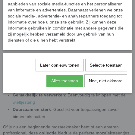
aanbieden van sociale media-functies en het personaliseren
Productspecificaties
van informatie en advertenties. Daarnaast verlenen we onze
sociale media-, advertentie- en analysepartners toegang tot
Afmetingen
: 8 mm vierkant, 4 mm dik
informatie over hoe u onze site gebruikt. Zij kunnen deze
Verpakkingseenheid
: Geleverd per
50 gram
circa 85
stuks
informatie gebruiken in combinatie met andere gegevens die
Kleuren
: Diverse fleurige kleuren
zij mogelijk hebben verzameld door uw gebruik van hun
diensten of die u hen hebt verstrekt.
Waarom kiezen voor fleurige gesinterde
glasmozaïek tegels?
Later opnieuw tonen
Selectie toestaan
Milieuvriendelijk
: Gemaakt van 100% gerecycled
vensterglas.
Kleurvast
: Blijft prachtig, zelfs onder zware
Alles toestaan
Nee, niet akkoord
weersomstandigheden.
Gemakkelijk te verwerken
: Eeenvoudig te knippen met de
wieltjestang
Duurzaam en sterk
: Geschikt voor toepassingen zowel
binnen als buiten.
Of je nu een beginnende mozaïekmaker bent of een ervaren
professional, deze
collectie
biedt je de perfecte mozaïeksteentjes