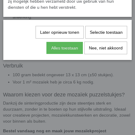
zij mogelijk hebben verzameld door uw gebruik van hun
verwerking.
diensten of die u hen hebt verstrekt.
Kleur:
Door-en-door gekleurd glas met een hoogglanzende
afwerking.
Gebruiksadvies:
Zeer geschikt voor projecten zonder
knippen, ideaal voor beginners en kinderen. Indien nodig
Later opnieuw tonen
Selectie toestaan
gebruik een
wieltjestang
voor nauwkeurig knipwerk.
Toepassing:
Uitstekend te combineren met onze overig
Alles toestaan
Nee, niet akkoord
colorful mozaïeksteentjes voor unieke patronen.
Verbruik
100 gram bedekt ongeveer 13 x 13 cm (±50 stukjes).
Voor 1 m² mozaïek heb je circa 6 kg nodig.
Waarom kiezen voor deze mozaïek puzzelstukjes?
Dankzij de sinteringproductie zijn deze steentjes sterk en
duurzaam, zonder in te boeten op hun stijlvolle uitstraling. Ideaal
voor creatieve projecten, mozaïekkunstwerken en decoratie, zowel
voor binnen als buiten.
Bestel vandaag nog en maak jouw mozaïekproject