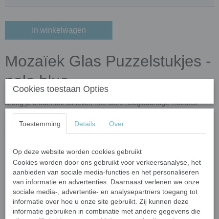
In winkelwagen
Mozaïek Glas Puzzelstukjes -
pale blue
Cookies toestaan Opties
Breng je creativiteit tot leven met deze hoogwaardige mozaïek
puzzelstukjes! Gemaakt van gerecycled glas en verrijkt met
kleuroxiden, zijn deze steentjes niet alleen milieuvriendelijk, maar
Toestemming
Details
Over
ook duurzaam en veelzijdig. Perfect voor binnen- én
buitenprojecten dankzij hun vorst- en UV-bestendigheid.
Op deze website worden cookies gebruikt
Belangrijkste kenmerken
Cookies worden door ons gebruikt voor verkeersanalyse, het
aanbieden van sociale media-functies en het personaliseren
Afmetingen:
Elk stukje varieert in grootte van 10 tot 20 mm
van informatie en advertenties. Daarnaast verlenen we onze
en is 4 mm dik.
sociale media-, advertentie- en analysepartners toegang tot
Vormen:
Onregelmatig gevormde meerhoekige steentjes met
informatie over hoe u onze site gebruikt. Zij kunnen deze
afgeronde, gladde randen voor een veilige en gemakkelijke
informatie gebruiken in combinatie met andere gegevens die