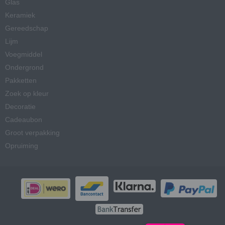
Glas
Keramiek
Gereedschap
Lijm
Voegmiddel
Ondergrond
Pakketten
Zoek op kleur
Decoratie
Cadeaubon
Groot verpakking
Opruiming