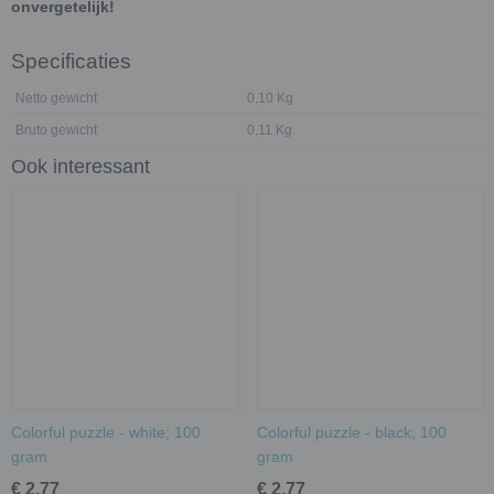
onvergetelijk!
Specificaties
Netto gewicht
0,10 Kg
Bruto gewicht
0,11 Kg
Ook interessant
Colorful puzzle - white; 100
Colorful puzzle - black; 100
gram
gram
€ 2,77
€ 2,77