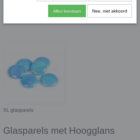
Alles toestaan
Nee, niet akkoord
Mini glasparels
Glasparels
XL glasparels
Glasparels met Hoogglans