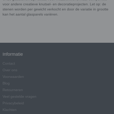
voor andere creatieve knutsel- en decoratieprojecten. Let op: de
stenen worden per gewicht verkocht en door de variatie in grootte
kan het aantal glasparels variëren.
Informatie
Contact
Over ons
Voorwaarden
Blog
Retourneren
Veel gestelde vragen
Privacybeleid
Klachten