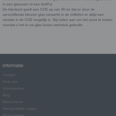
in een glasoven of een HotPot.
De fabrikant geeft een COE op van 90 en dat er door de
verschillende kleuren glas verwerkt in de millefiori er altijd een
variatie in de COE mogelijk is. Wij raden aan om het eerst te testen
voordat u het in uw glas fusion werkstuk gebruikt.
Informatie
Contact
Over ons
Voorwaarden
Blog
Retourneren
Veel gestelde vragen
Privacybeleid