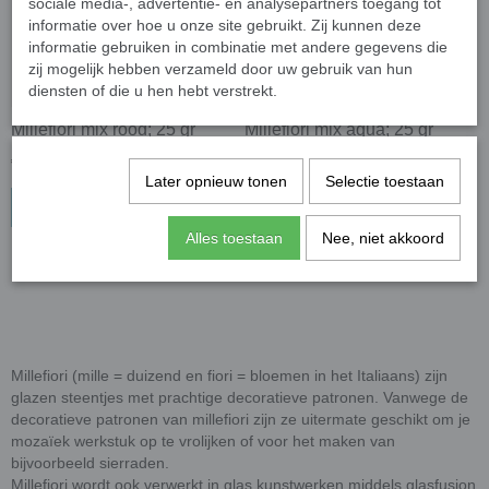
sociale media-, advertentie- en analysepartners toegang tot
informatie over hoe u onze site gebruikt. Zij kunnen deze
informatie gebruiken in combinatie met andere gegevens die
zij mogelijk hebben verzameld door uw gebruik van hun
diensten of die u hen hebt verstrekt.
Millefiori mix rood; 25 gr
Millefiori mix aqua; 25 gr
€ 3,27
€ 3,27
Later opnieuw tonen
Selectie toestaan
In winkelwagen
In winkelwagen
Alles toestaan
Nee, niet akkoord
Millefiori (mille = duizend en fiori = bloemen in het Italiaans) zijn
glazen steentjes met prachtige decoratieve patronen. Vanwege de
decoratieve patronen van millefiori zijn ze uitermate geschikt om je
mozaïek werkstuk op te vrolijken of voor het maken van
bijvoorbeeld sierraden.
Millefiori wordt ook verwerkt in glas kunstwerken middels glasfusion