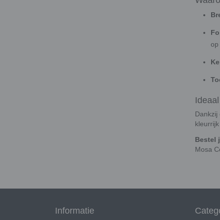
Br
Fo
op 
Ke
To
Ideaa
Dankzij 
kleurrij
Bestel 
Mosa Co
Informatie
Categ