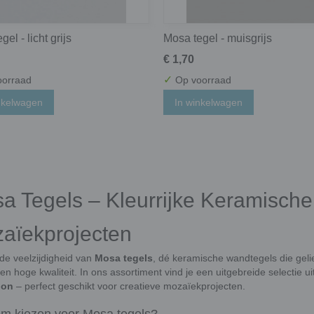
el - licht grijs
Mosa tegel - muisgrijs
€ 1,70
✓
orraad
Op voorraad
nkelwagen
In winkelwagen
a Tegels – Kleurrijke Keramisch
aïekprojecten
de veelzijdigheid van
Mosa tegels
, dé keramische wandtegels die gelie
en hoge kwaliteit. In ons assortiment vind je een uitgebreide selectie u
ion
– perfect geschikt voor creatieve mozaïekprojecten.
m kiezen voor Mosa tegels?