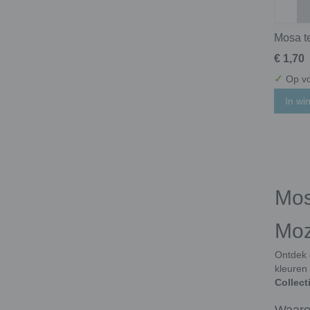
Mosa teg
€ 1,70
✓
Op vo
In wi
Mos
Moz
Ontdek 
kleuren 
Collect
Waaro