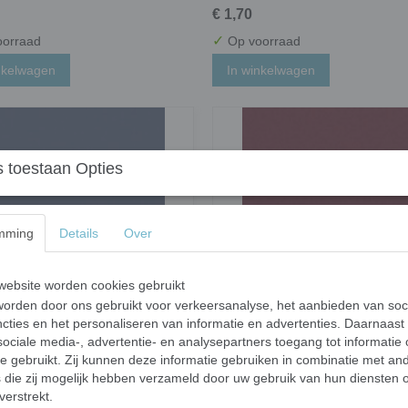
€ 1,70
✓
orraad
Op voorraad
nkelwagen
In winkelwagen
 toestaan Opties
mming
Details
Over
ebsite worden cookies gebruikt
orden door ons gebruikt voor verkeersanalyse, het aanbieden van soc
gel - pruisisch blauw
Mosa tegel - ruby wine
cties en het personaliseren van informatie en advertenties. Daarnaast
€ 1,70
ociale media-, advertentie- en analysepartners toegang tot informatie
te gebruikt. Zij kunnen deze informatie gebruiken in combinatie met an
✓
orraad
Op voorraad
die zij mogelijk hebben verzameld door uw gebruik van hun diensten o
nkelwagen
In winkelwagen
verstrekt.