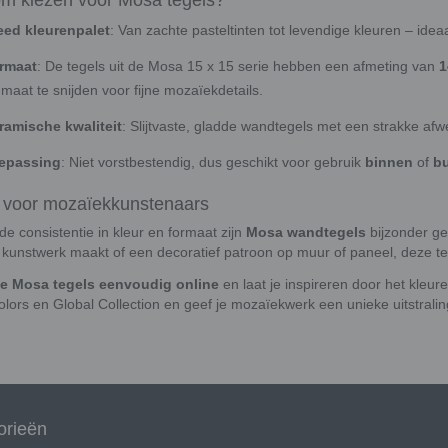
eed kleurenpalet
: Van zachte pasteltinten tot levendige kleuren – ide
rmaat
: De tegels uit de Mosa 15 x 15 serie hebben een afmeting van
1
maat te snijden voor fijne mozaïekdetails.
ramische kwaliteit
: Slijtvaste, gladde wandtegels met een strakke afw
epassing
: Niet vorstbestendig, dus geschikt voor gebruik
binnen
of
bu
l voor mozaïekkunstenaars
de consistentie in kleur en formaat zijn
Mosa wandtegels
bijzonder ge
k kunstwerk maakt of een decoratief patroon op muur of paneel, deze tege
je Mosa tegels eenvoudig online
en laat je inspireren door het kleu
lors en Global Collection en geef je mozaïekwerk een unieke uitstralin
orieën