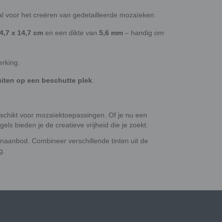
aal voor het creëren van gedetailleerde mozaïeken.
4,7 x 14,7 cm
en een dikte van
5,6 mm
– handig om
erking.
iten op een beschutte plek
.
schikt voor mozaïektoepassingen. Of je nu een
ls bieden je de creatieve vrijheid die je zoekt.
renaanbod. Combineer verschillende tinten uit de
g.