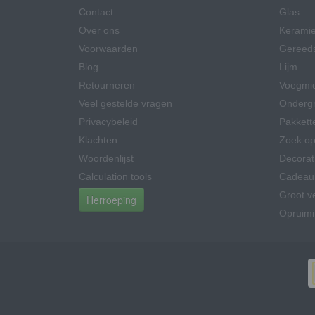
Contact
Glas
Over ons
Kerami
Voorwaarden
Gereed
Blog
Lijm
Retourneren
Voegmi
Veel gestelde vragen
Onderg
Privacybeleid
Pakkett
Klachten
Zoek op
Woordenlijst
Decorat
Calculation tools
Cadeau
Groot v
Herroeping
Opruim