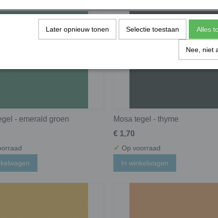
Later opnieuw tonen
Selectie toestaan
Alles 
Nee, niet 
egel - emerald groen
Mosa tegel - thyme
€ 1,70
✓
orraad
Op voorraad
nkelwagen
In winkelwagen