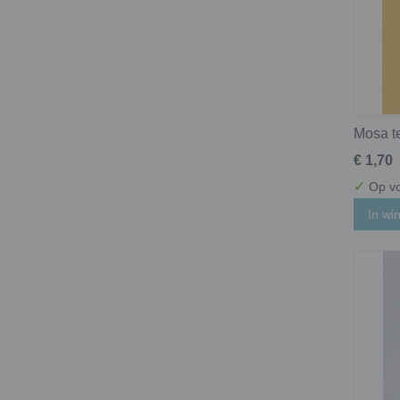
Mosa t
€ 1,70
✓
Op vo
In wi