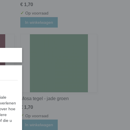
€ 1,70
✓
Op voorraad
In winkelwagen
iale
Mosa tegel - jade groen
 verlenen
€ 1,70
 over hoe
dere
✓
Op voorraad
f die u
In winkelwagen