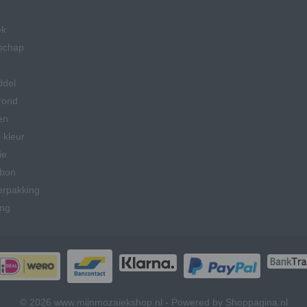
ek
schap
ddel
rond
en
 kleur
ie
bon
erpakking
ing
© 2026 www.mijnmozaiekshop.nl - Powered by Shoppagina.nl