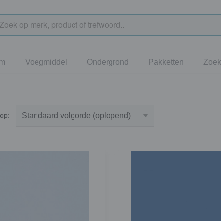
jm
Voegmiddel
Ondergrond
Pakketten
Zoek
r op: