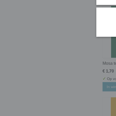
Mosa t
€ 1,70
✓
Op vo
In wi