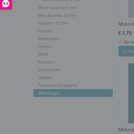
9,5
Micro squares 5 mm
Mini squares 10 mm
Squares 12 mm
Mosa te
Sterren
€ 1,70
Bloemetjes
✓
Op vo
Hartjes
In wi
Rond
Ruitvorm
Driehoekjes
Staafjes
Teardrops (druppels)
Wandtegel
Mosa t