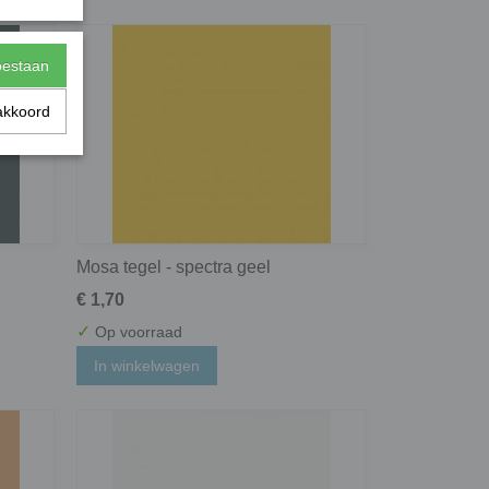
toestaan
akkoord
Mosa tegel - spectra geel
€ 1,70
✓
Op voorraad
In winkelwagen