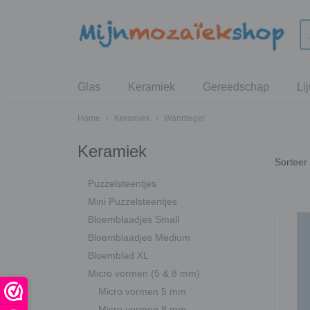
Glas
Keramiek
Gereedschap
Li
Home
›
Keramiek
›
Wandtegel
Keramiek
Sortee
Puzzelsteentjes
Mini Puzzelsteentjes
Bloemblaadjes Small
Bloemblaadjes Medium
Bloemblad XL
Micro vormen (5 & 8 mm)
Micro vormen 5 mm
Micro vormen 8 mm