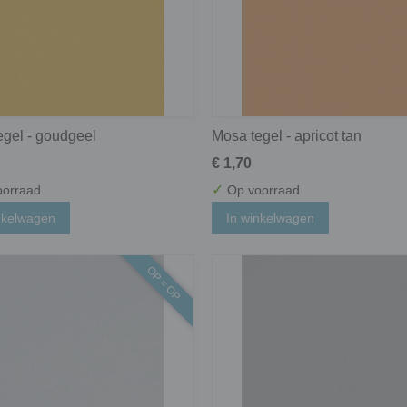
egel - goudgeel
Mosa tegel - apricot tan
€ 1,70
✓
orraad
Op voorraad
nkelwagen
In winkelwagen
OP = OP