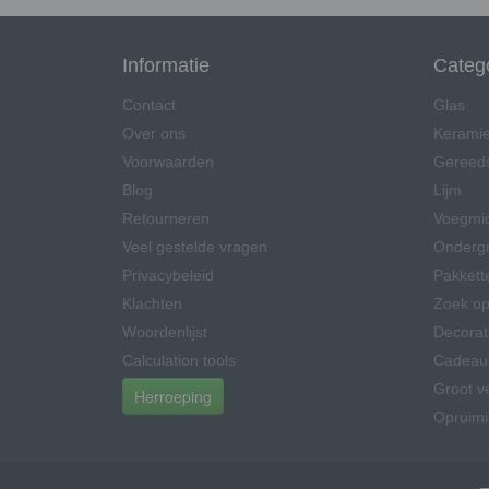
Informatie
Categ
Contact
Glas
Over ons
Kerami
Voorwaarden
Gereed
Blog
Lijm
Retourneren
Voegmi
Veel gestelde vragen
Onderg
Privacybeleid
Pakkett
Klachten
Zoek op
Woordenlijst
Decorat
Calculation tools
Cadeau
Groot v
Herroeping
Opruim