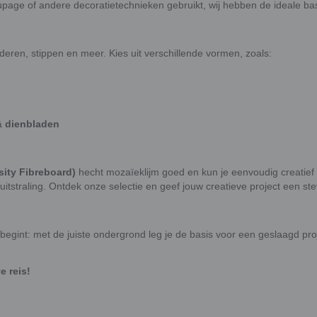
upage of andere decoratietechnieken gebruikt, wij hebben de ideale ba
lderen, stippen en meer. Kies uit verschillende vormen, zoals:
& dienbladen
ity Fibreboard)
hecht mozaïeklijm goed en kun je eenvoudig creatie
 uitstraling. Ontdek onze selectie en geef jouw creatieve project een ste
egint: met de juiste ondergrond leg je de basis voor een geslaagd proje
e reis!