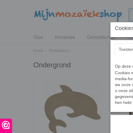
Cookies
Glas
Keramiek
Gereedschap
Li
Toeste
Home
›
Ondergrond
Ondergrond
Op deze w
Cookies w
media-fun
we onze s
u onze si
gegevens 
hen hebt 