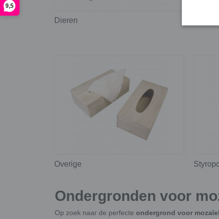
9,5
Dieren
Diverse
Overige
Styrop
Ondergronden voor moza
Op zoek naar de perfecte
ondergrond voor mozaïe