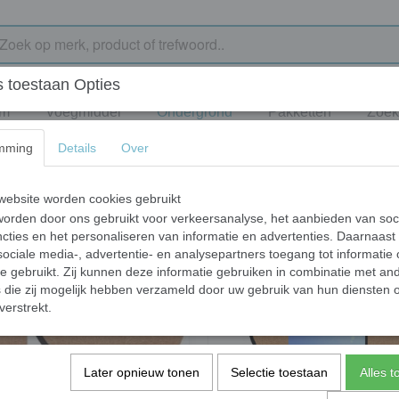
 toestaan Opties
jm
Voegmiddel
Ondergrond
Pakketten
Zoek
mming
Details
Over
ebsite worden cookies gebruikt
orden door ons gebruikt voor verkeersanalyse, het aanbieden van soc
cties en het personaliseren van informatie en advertenties. Daarnaast
ociale media-, advertentie- en analysepartners toegang tot informatie
te gebruikt. Zij kunnen deze informatie gebruiken in combinatie met an
die zij mogelijk hebben verzameld door uw gebruik van hun diensten o
verstrekt.
Later opnieuw tonen
Selectie toestaan
Alles 