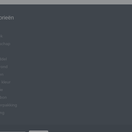
orieën
ek
schap
ddel
rond
en
 kleur
ie
bon
erpakking
ing