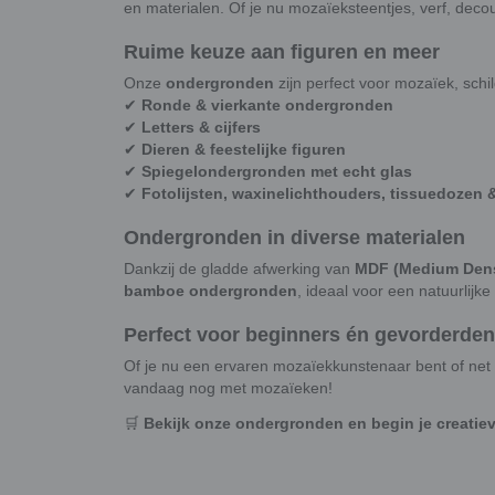
en materialen. Of je nu mozaïeksteentjes, verf, deco
Ruime keuze aan figuren en meer
Onze
ondergronden
zijn perfect voor mozaïek, schi
✔
Ronde & vierkante ondergronden
✔
Letters & cijfers
✔
Dieren & feestelijke figuren
✔
Spiegelondergronden met echt glas
✔
Fotolijsten, waxinelichthouders, tissuedozen 
Ondergronden in diverse materialen
Dankzij de gladde afwerking van
MDF (Medium Dens
bamboe ondergronden
, ideaal voor een natuurlijke
Perfect voor beginners én gevorderden
Of je nu een ervaren mozaïekkunstenaar bent of net b
vandaag nog met mozaïeken!
🛒
Bekijk onze ondergronden en begin je creatiev