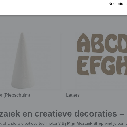
Nee, niet 
 figuren
Fotolijsten en spiegels
or (Piepschuim)
Letters
ïek en creatieve decoraties –
k
of andere creatieve technieken? Bij
Mijn Mozaïek Shop
vind je een 