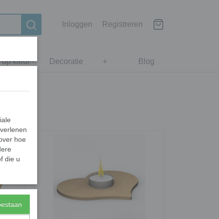
Inloggen
Registreren
 op kleur
Decoratie
+
Blog
iale
 verlenen
 over hoe
dere
f die u
toestaan