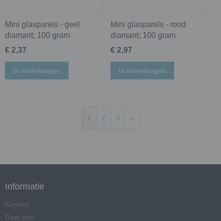
Mini glasparels - geel
Mini glasparels - rood
diamant; 100 gram
diamant; 100 gram
€ 2,37
€ 2,97
In winkelwagen
In winkelwagen
1
2
3
»
Informatie
Contact
Over ons