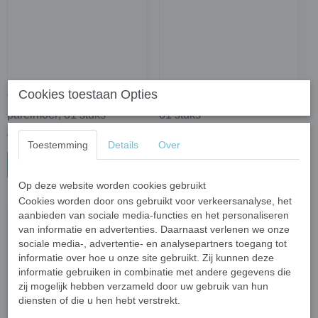
Cookies toestaan Opties
Transparant 1 cm - geel
Transparant 1 cm - groen;
parelmoer; 81 stuks
81 stuks
€ 3,87
€ 2,77
Toestemming
Details
Over
In winkelwagen
In winkelwagen
Op deze website worden cookies gebruikt
Cookies worden door ons gebruikt voor verkeersanalyse, het
aanbieden van sociale media-functies en het personaliseren
van informatie en advertenties. Daarnaast verlenen we onze
sociale media-, advertentie- en analysepartners toegang tot
informatie over hoe u onze site gebruikt. Zij kunnen deze
informatie gebruiken in combinatie met andere gegevens die
zij mogelijk hebben verzameld door uw gebruik van hun
diensten of die u hen hebt verstrekt.