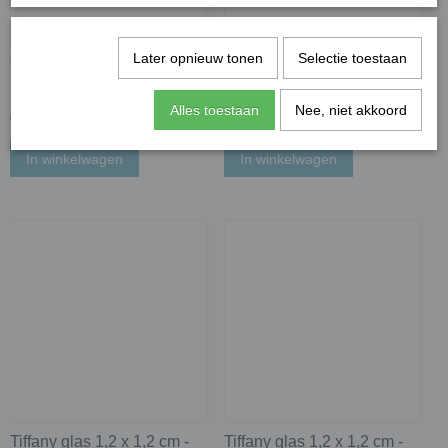
Later opnieuw tonen
Selectie toestaan
Transparant 1 cm - amethist
Tiffany glas 1,2 x 1,2 cm -
parelmoer; 81 stuks
groen transparant; 50 gram
Alles toestaan
Nee, niet akkoord
€ 2,77
€ 1,70
In winkelwagen
In winkelwagen
Tiffany glas 1,2 x 1,2 cm -
Tiffany glas 1,2 x 1,2 cm -