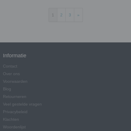
1
2
3
»
Informatie
Contact
Over ons
Voorwaarden
Blog
Retourneren
Veel gestelde vragen
Privacybeleid
Klachten
Woordenlijst