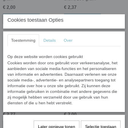
€ 2,00
€ 2,37
In winkelwagen
In winkelwagen
Cookies toestaan Opties
Toestemming
Details
Over
Nieuw
Op deze website worden cookies gebruikt
Cookies worden door ons gebruikt voor verkeersanalyse, het
aanbieden van sociale media-functies en het personaliseren
van informatie en advertenties. Daarnaast verlenen we onze
sociale media-, advertentie- en analysepartners toegang tot
informatie over hoe u onze site gebruikt. Zij kunnen deze
informatie gebruiken in combinatie met andere gegevens die
zij mogelijk hebben verzameld door uw gebruik van hun
Colorful puzzle - caramel;
Murano 10 mm - koffie
diensten of die u hen hebt verstrekt.
100 gram
bruin; 100 gram
€ 2,77
€ 2,00
In winkelwagen
In winkelwagen
Later opnieuw tonen
Selectie toestaan