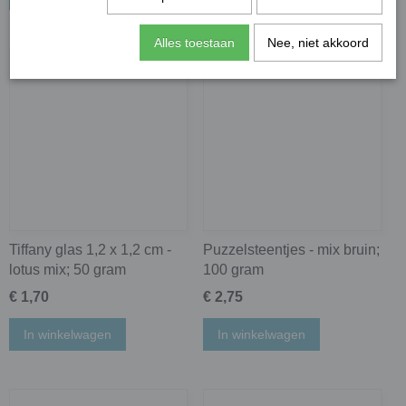
Alles toestaan
Nee, niet akkoord
Tiffany glas 1,2 x 1,2 cm -
Puzzelsteentjes - mix bruin;
lotus mix; 50 gram
100 gram
€ 1,70
€ 2,75
In winkelwagen
In winkelwagen