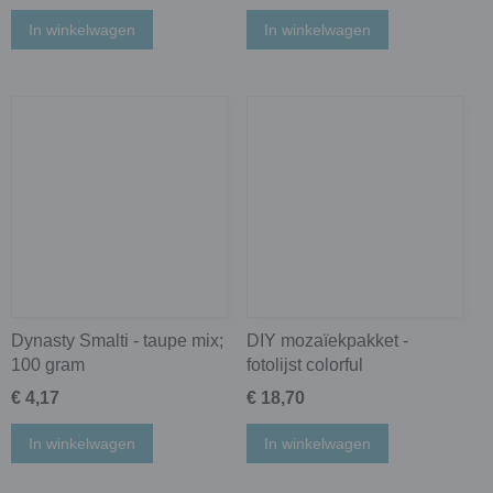
In winkelwagen
In winkelwagen
Dynasty Smalti - taupe mix;
DIY mozaïekpakket -
100 gram
fotolijst colorful
€ 4,17
€ 18,70
In winkelwagen
In winkelwagen