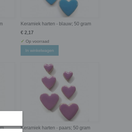
am
Keramiek harten - blauw; 50 gram
€ 2,17
✓
Op voorraad
In winkelwagen
am
Keramiek harten - paars; 50 gram