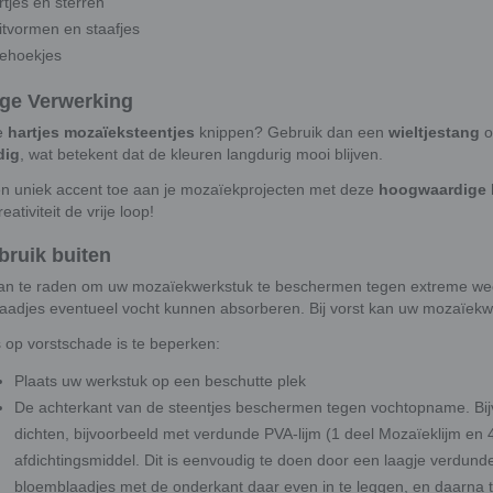
tjes en sterren
itvormen en staafjes
iehoekjes
ge Verwerking
de
hartjes mozaïeksteentjes
knippen? Gebruik dan een
wieltjestang
o
dig
, wat betekent dat de kleuren langdurig mooi blijven.
n uniek accent toe aan je mozaïekprojecten met deze
hoogwaardige 
reativiteit de vrije loop!
bruik buiten
aan te raden om uw mozaïekwerkstuk te beschermen tegen extreme wee
aadjes eventueel vocht kunnen absorberen. Bij vorst kan uw mozaïekwe
 op vorstschade is te beperken:
Plaats uw werkstuk op een beschutte plek
De achterkant van de steentjes beschermen tegen vochtopname. Bijvo
dichten, bijvoorbeeld met verdunde PVA-lijm (1 deel Mozaïeklijm en 
afdichtingsmiddel. Dit is eenvoudig te doen door een laagje verdunde
bloemblaadjes met de onderkant daar even in te leggen, en daarna t