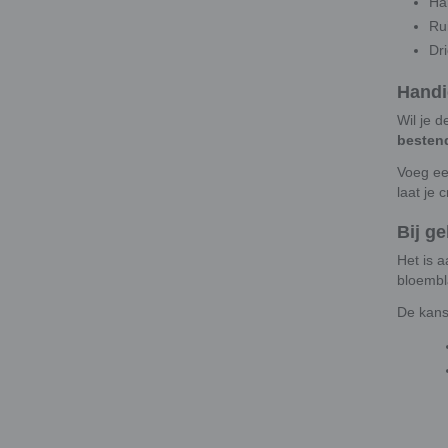
Har
Ru
Dr
Handi
Wil je 
besten
Voeg ee
laat je c
Bij ge
Het is 
bloembl
De kans