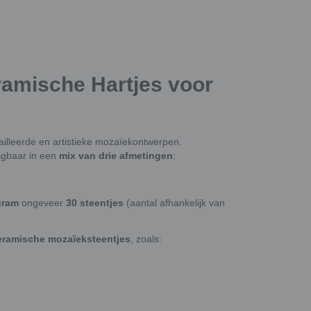
ramische Hartjes voor
ailleerde en artistieke mozaïekontwerpen.
ijgbaar in een
mix van drie afmetingen
:
gram
ongeveer
30 steentjes
(aantal afhankelijk van
keramische mozaïeksteentjes
, zoals: