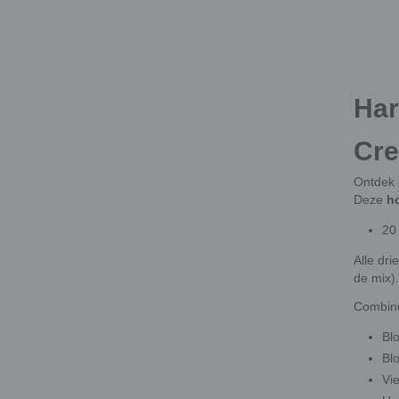
Har
Cre
Ontdek 
Deze
h
20
Alle dr
de mix).
Combine
Bl
Bl
Vi