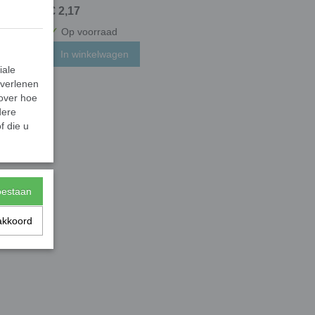
€ 2,17
✓
Op voorraad
In winkelwagen
iale
 verlenen
 over hoe
dere
f die u
toestaan
akkoord