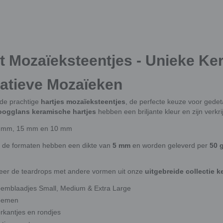
t Mozaïeksteentjes - Unieke Ke
atieve Mozaïeken
de prachtige
hartjes mozaïeksteentjes
, de perfecte keuze voor gedet
oogglans keramische hartjes
hebben een briljante kleur en zijn verkr
 mm, 15 mm en 10 mm
ie de formaten hebben een dikte van
5 mm
en worden geleverd per
50 
er de teardrops met andere vormen uit onze
uitgebreide collectie 
oemblaadjes Small, Medium & Extra Large
oemen
erkantjes en rondjes