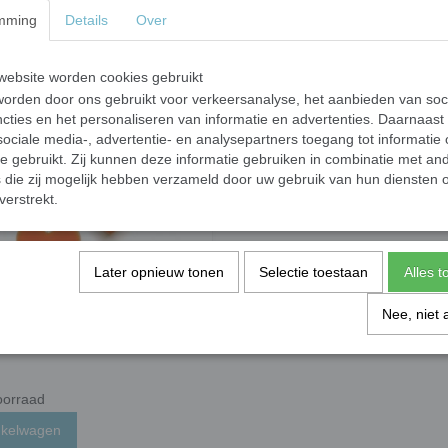
€ 2,17
mming
Details
Over
✓
orraad
Op voorraad
nkelwagen
In winkelwagen
ebsite worden cookies gebruikt
orden door ons gebruikt voor verkeersanalyse, het aanbieden van soc
cties en het personaliseren van informatie en advertenties. Daarnaast
ociale media-, advertentie- en analysepartners toegang tot informatie
te gebruikt. Zij kunnen deze informatie gebruiken in combinatie met an
die zij mogelijk hebben verzameld door uw gebruik van hun diensten o
verstrekt.
Later opnieuw tonen
Selectie toestaan
Alles 
Nee, niet 
k harten - oranje; 50 gram
orraad
nkelwagen