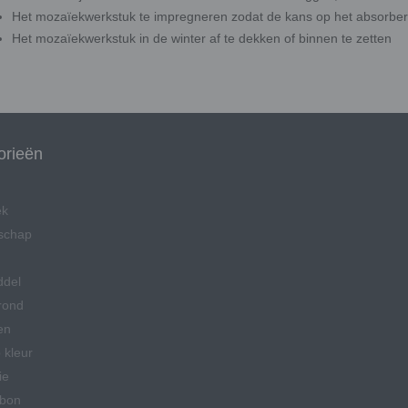
Het mozaïekwerkstuk te impregneren zodat de kans op het absorber
Het mozaïekwerkstuk in de winter af te dekken of binnen te zetten
orieën
ek
schap
ddel
rond
en
 kleur
ie
bon