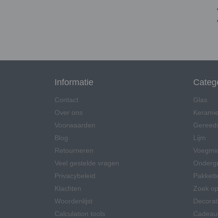
Informatie
Categ
Contact
Glas
Over ons
Kerami
Voorwaarden
Gereed
Blog
Lijm
Retourneren
Voegmi
Veel gestelde vragen
Onderg
Privacybeleid
Pakkett
Klachten
Zoek op
Woordenlijst
Decorat
Calculation tools
Cadeau