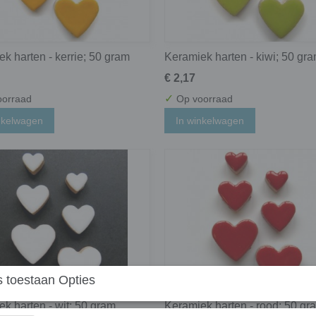
k harten - kerrie; 50 gram
Keramiek harten - kiwi; 50 gr
€ 2,17
✓
orraad
Op voorraad
nkelwagen
In winkelwagen
 toestaan Opties
k harten - wit; 50 gram
Keramiek harten - rood; 50 gr