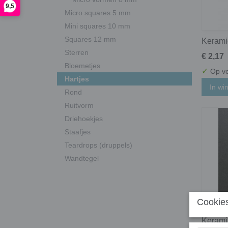
9,5
Micro squares 5 mm
Mini squares 10 mm
Squares 12 mm
Keramie
Sterren
€ 2,17
Bloemetjes
✓
Op vo
Hartjes
In wi
Rond
Ruitvorm
Driehoekjes
Staafjes
Teardrops (druppels)
Wandtegel
Cookies
Keramie