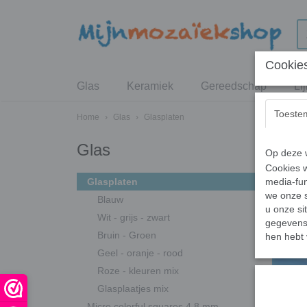
Cookies
Glas
Keramiek
Gereedschap
Li
Toeste
Home
›
Glas
›
Glasplaten
Glas
Op deze w
Cookies w
Glasplaten
media-fun
we onze s
Blauw
u onze si
Wit - grijs - zwart
gegevens 
Bruin - Groen
hen hebt 
Geel - oranje - rood
Roze - kleuren mix
Glasplaatjes mix
Micro colorful squares 4,8 mm