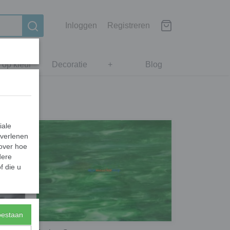
Inloggen
Registreren
 op kleur
Decoratie
+
Blog
iale
 verlenen
 over hoe
dere
f die u
toestaan