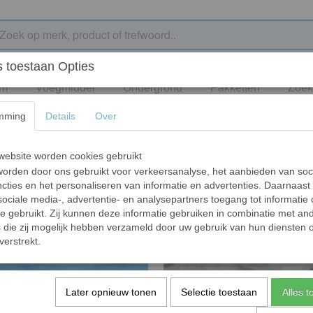
 toestaan Opties
jm
Voegmiddel
Ondergrond
Pakketten
Zoek
mming
Details
Over
ebsite worden cookies gebruikt
orden door ons gebruikt voor verkeersanalyse, het aanbieden van soc
cties en het personaliseren van informatie en advertenties. Daarnaast
ociale media-, advertentie- en analysepartners toegang tot informatie
te gebruikt. Zij kunnen deze informatie gebruiken in combinatie met an
die zij mogelijk hebben verzameld door uw gebruik van hun diensten o
verstrekt.
Later opnieuw tonen
Selectie toestaan
Alles 