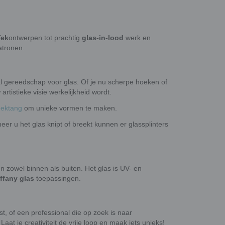
ïek
ontwerpen tot prachtig
glas-in-lood
werk en
atronen.
 gereedschap voor glas. Of je nu scherpe hoeken of
artistieke visie werkelijkheid wordt.
eektang
om unieke vormen te maken.
er u het glas knipt of breekt kunnen er glassplinters
n zowel binnen als buiten. Het glas is UV- en
iffany glas
toepassingen.
st, of een professional die op zoek is naar
Laat je creativiteit de vrije loop en maak iets unieks!