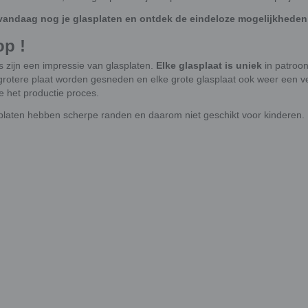
vandaag nog je glasplaten en ontdek de eindeloze mogelijkheden 
op !
s zijn een impressie van glasplaten.
Elke glasplaat is uniek
in patroon
grotere plaat worden gesneden en elke grote glasplaat ook weer een ver
 het productie proces.
platen hebben scherpe randen en daarom niet geschikt voor kinderen.