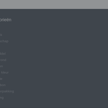
orieën
ek
schap
ddel
rond
en
 kleur
ie
bon
erpakking
ing