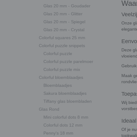
Waar
Glas 20 mm - Goudader
Glas 20 mm - Glitter
Veelzi
Glas 20 mm - Spiegel
Onze gl
elegan
Glas 20 mm - Crystal
Colorful squares 25 mm
Eenvo
Colorful puzzle snippets
Deze gl
Colorful puzzle
vloeiend
Colorful puzzle parelmoer
Gebrui
Colorful puzzle mix
Maak ge
Colorful bloemblaadjes
rondvli
Bloemblaadjes
Sakura bloemblaadjes
Toepa
Tiffany glas bloembladen
Wij bied
vorstbe
Glas Rond
Mini colorful dots 8 mm
Ideaal
Colorful dots 12 mm
Of je nu
Penny's 18 mm
topkwali