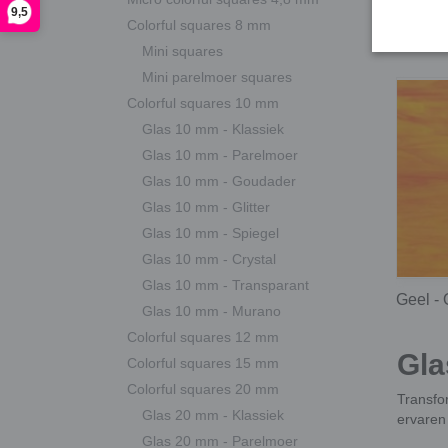
Blauw
9,5
Colorful squares 8 mm
Mini squares
Mini parelmoer squares
Colorful squares 10 mm
Glas 10 mm - Klassiek
Glas 10 mm - Parelmoer
Glas 10 mm - Goudader
Glas 10 mm - Glitter
Glas 10 mm - Spiegel
Glas 10 mm - Crystal
Glas 10 mm - Transparant
Geel - 
Glas 10 mm - Murano
Colorful squares 12 mm
Gla
Colorful squares 15 mm
Colorful squares 20 mm
Transfor
Glas 20 mm - Klassiek
ervaren 
Glas 20 mm - Parelmoer