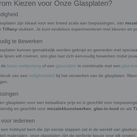
om Kiezen voor Onze Glasplaten?
jdigheid
asplaten zijn ideaal voor een breed scala aan toepassingen, van
moza
te
Tiffany
-stukken. Je kunt eindeloos experimenteren met kleuren en p
udig te Bewerken
asplaten kunnen gemakkelijk worden geknipt en gesneden met speciaal
e lijnen wilt creëren, ons glas laat zich eenvoudig bewerken zodat jouw 
k de
basis wieltjestang
of een
glassnijder
in combinatie met een
glas br
bruik van een
veiligheidsbril
bij het verwerken van de glasplaten. Wanne
egen.
ssingen
en glasplaten voor een betaalbare prijs en is geschikt voor toepassinge
stendig en geschikt voor
mozaïekkunstwerken
,
glas-in-lood
en als
T
 voor Iedereen
 een hobbyist bent die zijn eerste stappen zet in de wereld van glaskun
teit materialen, onze glasplaten zijn de perfecte keuze voor elk project. 