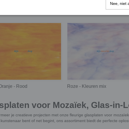
Wit - Grijs - Zwart
Nee, niet 
Oranje - Rood
Roze - Kleuren mix
splaten voor Mozaïek, Glas-in-L
meer je creatieve projecten met onze fleurige glasplaten voor mozaïek,
kunstenaar bent of net begint, ons assortiment biedt de perfecte oplos