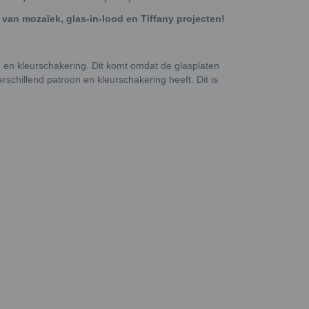
van mozaïek, glas-in-lood en Tiffany projecten!
 en kleurschakering. Dit komt omdat de glasplaten
schillend patroon en kleurschakering heeft. Dit is