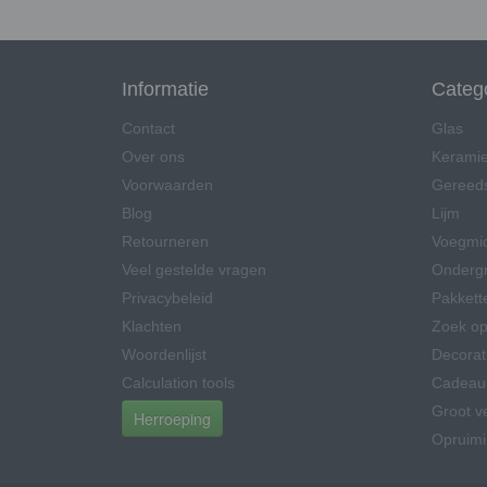
Informatie
Categ
Contact
Glas
Over ons
Kerami
Voorwaarden
Gereed
Blog
Lijm
Retourneren
Voegmi
Veel gestelde vragen
Onderg
Privacybeleid
Pakkett
Klachten
Zoek op
Woordenlijst
Decorat
Calculation tools
Cadeau
Groot v
Herroeping
Opruim