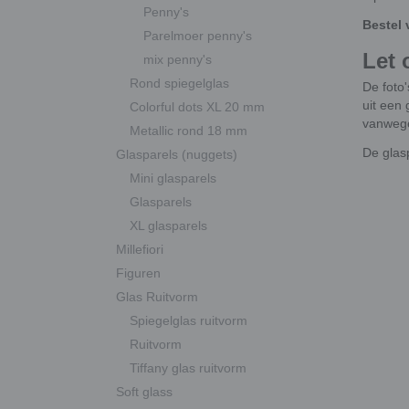
Penny's
Bestel 
Parelmoer penny's
Let 
mix penny's
Rond spiegelglas
De foto'
uit een 
Colorful dots XL 20 mm
vanwege
Metallic rond 18 mm
De glas
Glasparels (nuggets)
Mini glasparels
Glasparels
XL glasparels
Millefiori
Figuren
Glas Ruitvorm
Spiegelglas ruitvorm
Ruitvorm
Tiffany glas ruitvorm
Soft glass