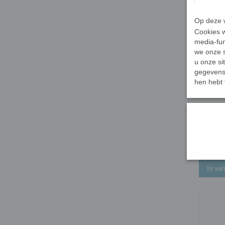
Op deze w
Cookies w
media-fun
we onze s
u onze si
gegevens 
hen hebt 
Teardro
€ 2,24
✓
Op vo
In wi