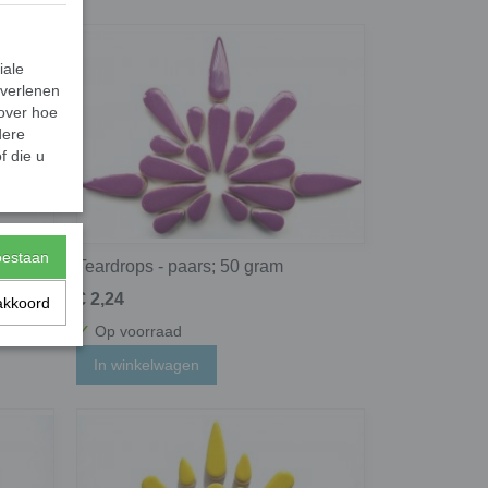
iale
 verlenen
 over hoe
dere
f die u
toestaan
Teardrops - paars; 50 gram
€ 2,24
akkoord
✓
Op voorraad
In winkelwagen