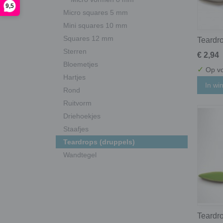
9,5
Micro squares 5 mm
Mini squares 10 mm
Squares 12 mm
Teardro
Sterren
€ 2,94
Bloemetjes
✓
Op vo
Hartjes
In wi
Rond
Ruitvorm
Driehoekjes
Staafjes
Teardrops (druppels)
Wandtegel
Teardro