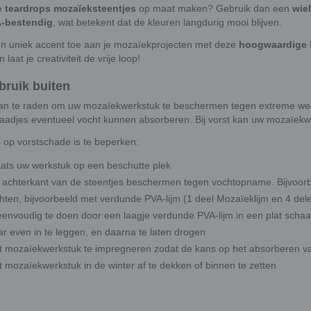
de
teardrops mozaïeksteentjes
op maat maken? Gebruik dan een
wie
-bestendig
, wat betekent dat de kleuren langdurig mooi blijven.
n uniek accent toe aan je mozaïekprojecten met deze
hoogwaardige 
 laat je creativiteit de vrije loop!
bruik buiten
aan te raden om uw mozaïekwerkstuk te beschermen tegen extreme wee
aadjes eventueel vocht kunnen absorberen. Bij vorst kan uw mozaïekwe
 op vorstschade is te beperken:
aats uw werkstuk op een beschutte plek
 achterkant van de steentjes beschermen tegen vochtopname. Bijvoorbe
chten, bijvoorbeeld met verdunde PVA-lijm (1 deel Mozaïeklijm en 4 dele
 eenvoudig te doen door een laagje verdunde PVA-lijm in een plat scha
ar even in te leggen, en daarna te laten drogen
t mozaïekwerkstuk te impregneren zodat de kans op het absorberen va
t mozaïekwerkstuk in de winter af te dekken of binnen te zetten