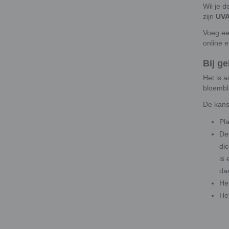
Wil je 
zijn
UVA
Voeg ee
online en
Bij ge
Het is 
bloembl
De kans
Pl
De
di
is
da
He
He