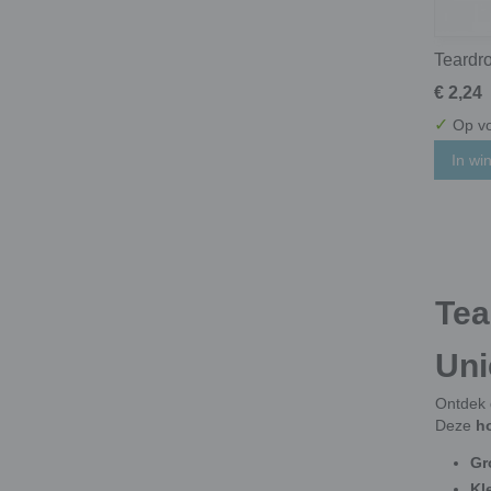
Teardro
€ 2,24
✓
Op vo
In wi
Tea
Uni
Ontdek 
Deze
h
Gr
Kl