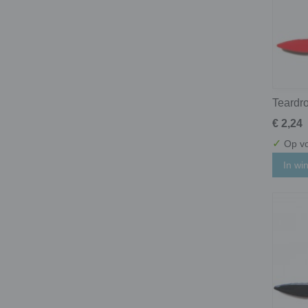
Teardro
€ 2,24
✓
Op vo
In wi