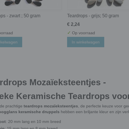
ps - zwart ; 50 gram
Teardrops - grijs; 50 gram
€ 2,24
✓
orraad
Op voorraad
nkelwagen
In winkelwagen
rdrops Mozaïeksteentjes -
eke Keramische Teardrops voor
de prachtige
teardrops mozaïeksteentjes
, de perfecte keuze voor ge
oogglans keramische druppels
hebben een briljante kleur en zijn ver
oot
: 20 mm lang en 10 mm breed
ein
: 15 mm lang en 8 mm breed