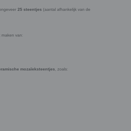
ongeveer
25 steentjes
(aantal afhankelijk van de
et maken van:
keramische mozaïeksteentjes
, zoals: