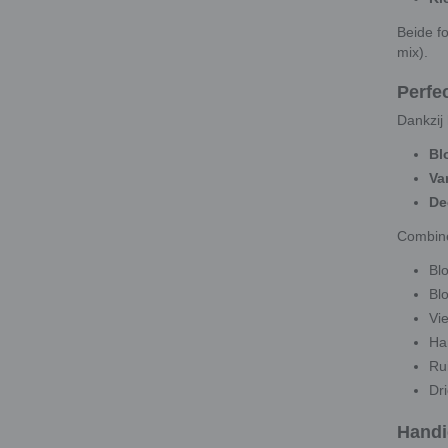
Beide f
mix).
Perfe
Dankzij
Bl
Va
De
Combine
Bl
Bl
Vi
Har
Ru
Dr
Handi