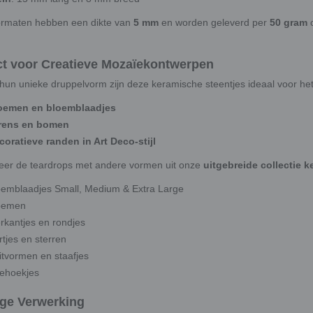
ormaten hebben een dikte van
5 mm
en worden geleverd per
50 gram
ct voor Creatieve Mozaïekontwerpen
 hun unieke druppelvorm zijn deze keramische steentjes ideaal voor h
oemen en bloemblaadjes
rens en bomen
coratieve randen in Art Deco-stijl
er de teardrops met andere vormen uit onze
uitgebreide collectie 
oemblaadjes Small, Medium & Extra Large
oemen
erkantjes en rondjes
tjes en sterren
itvormen en staafjes
iehoekjes
ge Verwerking