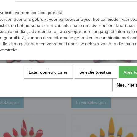
ebsite worden cookies gebruikt
orden door ons gebruikt voor verkeersanalyse, het aanbieden van soc
cties en het personaliseren van informatie en advertenties. Daarnaast
ociale media-, advertentie- en analysepartners toegang tot informatie
te gebruikt. Zij kunnen deze informatie gebruiken in combinatie met an
die zij mogelijk hebben verzameld door uw gebruik van hun diensten o
verstrekt.
Later opnieuw tonen
Selectie toestaan
Alles 
ps - roze; 50 gram
Teardrops - lilac; 50 gram
€ 2,24
Nee, niet 
✓
orraad
Op voorraad
nkelwagen
In winkelwagen