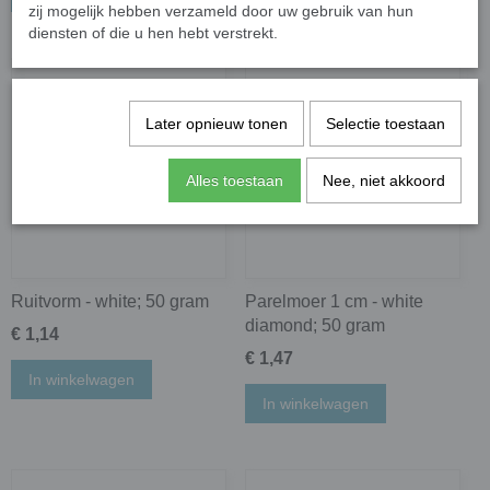
zij mogelijk hebben verzameld door uw gebruik van hun
diensten of die u hen hebt verstrekt.
Later opnieuw tonen
Selectie toestaan
Alles toestaan
Nee, niet akkoord
Ruitvorm - white; 50 gram
Parelmoer 1 cm - white
diamond; 50 gram
€ 1,14
€ 1,47
In winkelwagen
In winkelwagen