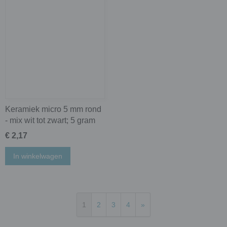
Keramiek micro 5 mm rond
- mix wit tot zwart; 5 gram
€ 2,17
In winkelwagen
1
2
3
4
»