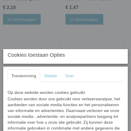
€ 2,10
€ 1,47
In winkelwagen
In winkelwagen
Cookies toestaan Opties
Toestemming
Details
Over
Op deze website worden cookies gebruikt
Cookies worden door ons gebruikt voor verkeersanalyse, het
Colorful dots - sneeuw mix;
Parelmoer 2 cm - white
aanbieden van sociale media-functies en het personaliseren
50 gram
diamond; 25 stuks
van informatie en advertenties. Daarnaast verlenen we onze
sociale media-, advertentie- en analysepartners toegang tot
€ 1,20
€ 1,27
informatie over hoe u onze site gebruikt. Zij kunnen deze
informatie gebruiken in combinatie met andere gegevens die
In winkelwagen
In winkelwagen