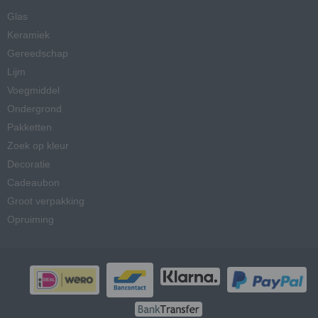
Glas
Keramiek
Gereedschap
Lijm
Voegmiddel
Ondergrond
Pakketten
Zoek op kleur
Decoratie
Cadeaubon
Groot verpakking
Opruiming