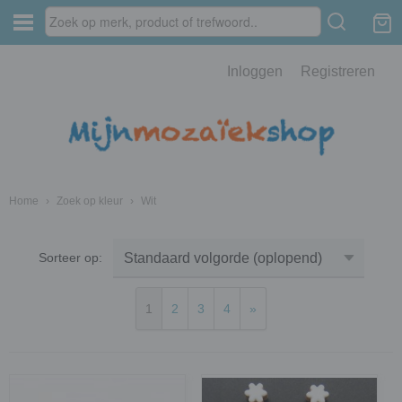
Inloggen
Registreren
Home
›
Zoek op kleur
›
Wit
Sorteer op:
1
2
3
4
»