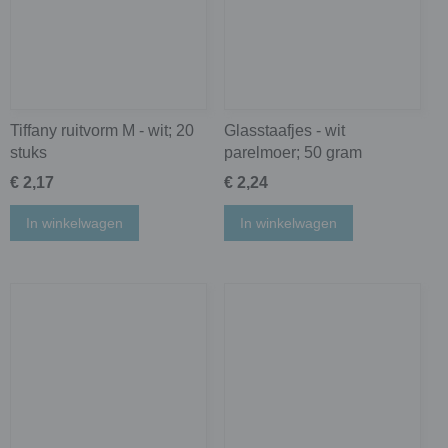
Tiffany ruitvorm M - wit; 20
Glasstaafjes - wit
stuks
parelmoer; 50 gram
€ 2,17
€ 2,24
In winkelwagen
In winkelwagen