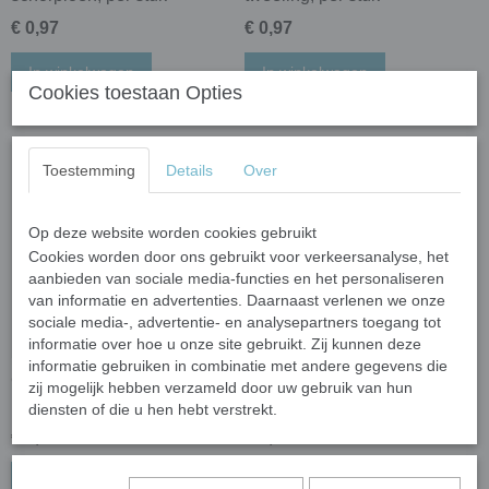
€ 0,97
€ 0,97
In winkelwagen
In winkelwagen
Cookies toestaan Opties
Toestemming
Details
Over
Op deze website worden cookies gebruikt
Cookies worden door ons gebruikt voor verkeersanalyse, het
aanbieden van sociale media-functies en het personaliseren
van informatie en advertenties. Daarnaast verlenen we onze
sociale media-, advertentie- en analysepartners toegang tot
informatie over hoe u onze site gebruikt. Zij kunnen deze
informatie gebruiken in combinatie met andere gegevens die
Cabochon 20 mm - stier;
Cabochon 20 mm -
zij mogelijk hebben verzameld door uw gebruik van hun
per stuk
weegschaal; per stuk
diensten of die u hen hebt verstrekt.
€ 0,97
€ 0,97
In winkelwagen
In winkelwagen