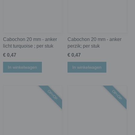
Cabochon 20 mm - anker
Cabochon 20 mm - anker
licht turquoise ; per stuk
perzik; per stuk
€ 0,47
€ 0,47
In winkelwagen
In winkelwagen
OP=OP
OP=OP