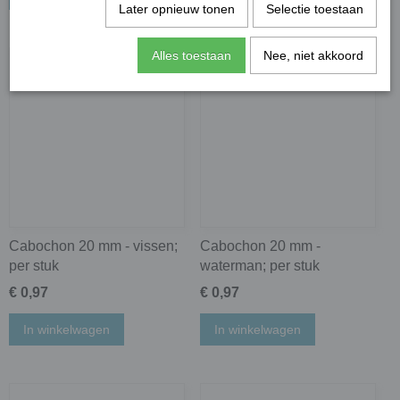
Later opnieuw tonen
Selectie toestaan
Alles toestaan
Nee, niet akkoord
Cabochon 20 mm - vissen;
Cabochon 20 mm -
per stuk
waterman; per stuk
€ 0,97
€ 0,97
In winkelwagen
In winkelwagen