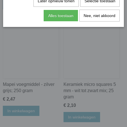
Later opnieuw tonen
Selectie toestaan
In winkelwagen
In winkelwagen
Alles toestaan
Nee, niet akkoord
Mapei voegmiddel - zilver
Keramiek micro squares 5
grijs; 250 gram
mm - wit tot zwart mix; 25
gram
€ 2,47
€ 2,10
In winkelwagen
In winkelwagen