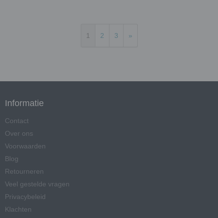
1
2
3
»
Informatie
Contact
Over ons
Voorwaarden
Blog
Retourneren
Veel gestelde vragen
Privacybeleid
Klachten