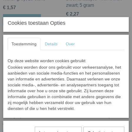
zwart; 5 gram
€ 1,57
€ 2,27
In winkelwagen
Cookies toestaan Opties
In winkelwagen
Toestemming
Details
Over
Op deze website worden cookies gebruikt
Cookies worden door ons gebruikt voor verkeersanalyse, het
aanbieden van sociale media-functies en het personaliseren
van informatie en advertenties. Daarnaast verlenen we onze
sociale media-, advertentie- en analysepartners toegang tot
informatie over hoe u onze site gebruikt. Zij kunnen deze
informatie gebruiken in combinatie met andere gegevens die
zij mogelijk hebben verzameld door uw gebruik van hun
diensten of die u hen hebt verstrekt.
Colorful squares 1,5 cm -
Keramiek micro 5 mm rond
lead grey; 25 stuks
- mix wit tot zwart; 5 gram
€ 1,57
€ 2,17