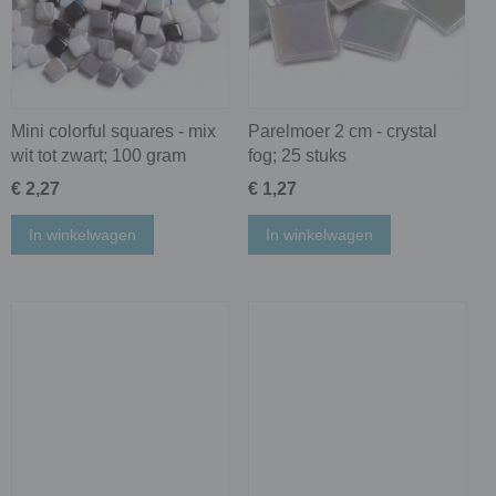
Mini colorful squares - mix
Parelmoer 2 cm - crystal
wit tot zwart; 100 gram
fog; 25 stuks
€ 2,27
€ 1,27
In winkelwagen
In winkelwagen