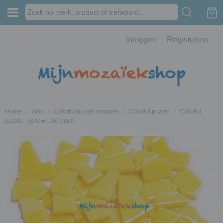
Inloggen
Registreren
Home
›
Glas
›
Colorful puzzle snippets
›
Colorful puzzle
›
Colorful
puzzle - yellow; 100 gram