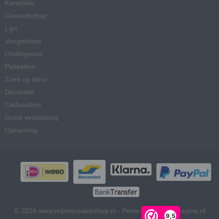
Keramiek
Gereedschap
Lijm
Voegmiddel
Ondergrond
Pakketten
Zoek op kleur
Decoratie
Cadeaubon
Groot verpakking
Opruiming
© 2026 www.mijnmozaiekshop.nl - Powered by Shoppagina.nl
9,5