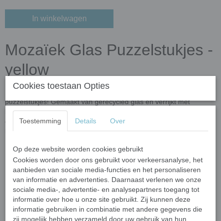
In winkelwagen
Mozaïek Glas Puzzelstukjes -
yellow
Cookies toestaan Opties
Breng je creativiteit tot leven met deze hoogwaardige mozaïek
puzzelstukjes! Gemaakt van gerecycled glas en verrijkt met
kleuroxiden, zijn deze steentjes niet alleen milieuvriendelijk, maar
Toestemming
Details
Over
ook duurzaam en veelzijdig. Perfect voor binnen- én
buitenprojecten dankzij hun vorst- en UV-bestendigheid.
Op deze website worden cookies gebruikt
Belangrijkste kenmerken
Cookies worden door ons gebruikt voor verkeersanalyse, het
Afmetingen:
Elk stukje varieert in grootte van 10 tot 20 mm
aanbieden van sociale media-functies en het personaliseren
en is 4 mm dik.
van informatie en advertenties. Daarnaast verlenen we onze
sociale media-, advertentie- en analysepartners toegang tot
Vormen:
Onregelmatig gevormde meerhoekige steentjes met
informatie over hoe u onze site gebruikt. Zij kunnen deze
afgeronde, gladde randen voor een veilige en gemakkelijke
informatie gebruiken in combinatie met andere gegevens die
verwerking.
zij mogelijk hebben verzameld door uw gebruik van hun