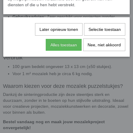
Kleur:
Door-en-door gekleurd glas met een hoogglanzende
diensten of die u hen hebt verstrekt.
afwerking.
Gebruiksadvies:
Zeer geschikt voor projecten zonder
knippen, ideaal voor beginners en kinderen. Indien nodig
Later opnieuw tonen
Selectie toestaan
gebruik een
wieltjestang
voor nauwkeurig knipwerk.
Toepassing:
Uitstekend te combineren met onze overig
Alles toestaan
Nee, niet akkoord
colorful mozaïeksteentjes voor unieke patronen.
Verbruik
100 gram bedekt ongeveer 13 x 13 cm (±50 stukjes).
Voor 1 m² mozaïek heb je circa 6 kg nodig.
Waarom kiezen voor deze mozaïek puzzelstukjes?
Dankzij de sinteringproductie zijn deze steentjes sterk en
duurzaam, zonder in te boeten op hun stijlvolle uitstraling. Ideaal
voor creatieve projecten, mozaïekkunstwerken en decoratie, zowel
voor binnen als buiten.
Bestel vandaag nog en maak jouw mozaïekproject
onvergetelijk!