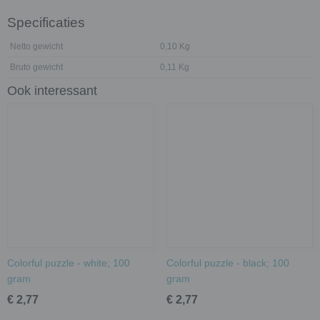
Specificaties
Netto gewicht
0,10 Kg
Bruto gewicht
0,11 Kg
Ook interessant
Colorful puzzle - white; 100
Colorful puzzle - black; 100
gram
gram
€ 2,77
€ 2,77