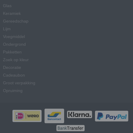
Glas
Keramiek
Gereedschap
Lijm
Voegmiddel
Ondergrond
Pakketten
Zoek op kleur
Decoratie
Cadeaubon
Groot verpakking
Opruiming