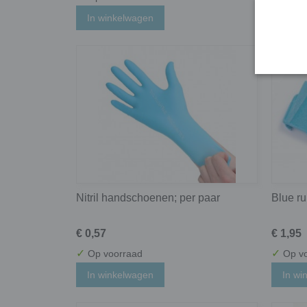
In winkelwagen
In wi
Nitril handschoenen; per paar
Blue r
€ 0,57
€ 1,95
✓
✓
Op voorraad
Op vo
In winkelwagen
In wi