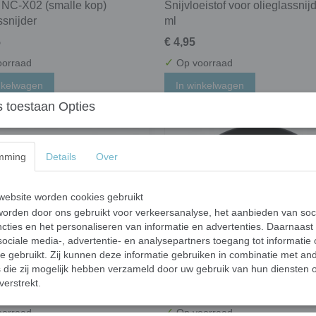
 NC-X02 (smalle kop)
Snijvloeistof voor olieglassnij
ssnijder
ml
5
€ 4,95
✓
orraad
Op voorraad
nkelwagen
In winkelwagen
 toestaan Opties
mming
Details
Over
ebsite worden cookies gebruikt
orden door ons gebruikt voor verkeersanalyse, het aanbieden van soc
cties en het personaliseren van informatie en advertenties. Daarnaast
ociale media-, advertentie- en analysepartners toegang tot informatie
te gebruikt. Zij kunnen deze informatie gebruiken in combinatie met an
die zij mogelijk hebben verzameld door uw gebruik van hun diensten o
 pincet recht - 17 cm
Rubberen voegbeker; 0,5 liter
verstrekt.
€ 3,47
✓
orraad
Op voorraad