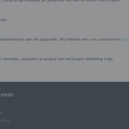
iek, zodat je gemakkelijk de gewenste vormen en maten kunt maken.
miek.
aïeksteentjes aan elk oppervlak. Wij hebben een ruim assortiment
lijm
steentjes, waardoor je project een verzorgde afwerking krijgt.
orieën
ek
schap