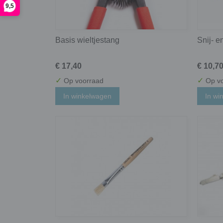
9,5
Basis wieltjestang
Snij- e
€ 17,40
€ 10,7
✓
✓
Op voorraad
Op vo
In winkelwagen
In wi