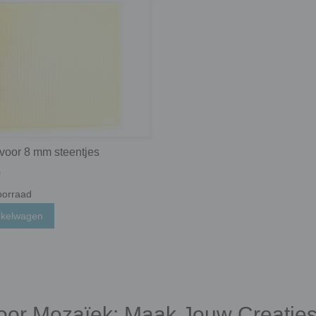
voor 8 mm steentjes
0
orraad
nkelwagen
oor Mozaïek: Maak Jouw Creaties