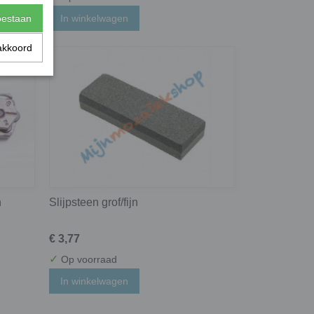
In winkelwagen
toestaan
akkoord
n
Slijpsteen grof/fijn
€ 3,77
✓
Op voorraad
In winkelwagen