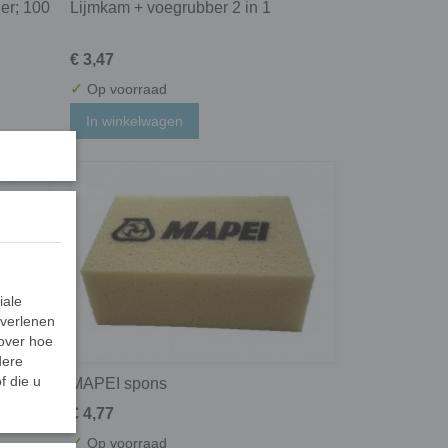
der; 100
Lijmkam + voegrubber 2 in 1
€ 3,47
✓
Op voorraad
In winkelwagen
iale
 verlenen
 over hoe
dere
f die u
MAPEI spons
€ 4,77
✓
Op voorraad