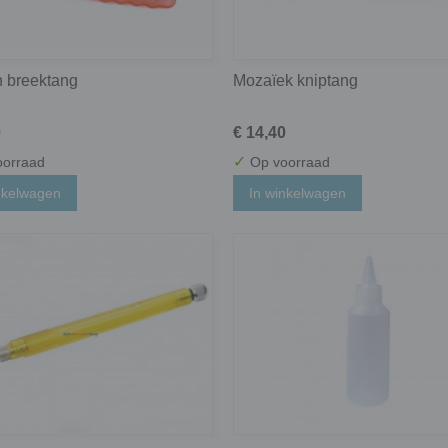
n breektang
Mozaïek kniptang
0
€ 14,40
✓
orraad
Op voorraad
nkelwagen
In winkelwagen