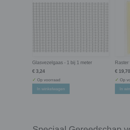
Glasvezelgaas - 1 bij 1 meter
Raster 
€ 3,24
€ 19,7
✓
✓
Op voorraad
Op vo
In winkelwagen
In wi
Speciaal Gereedschap v