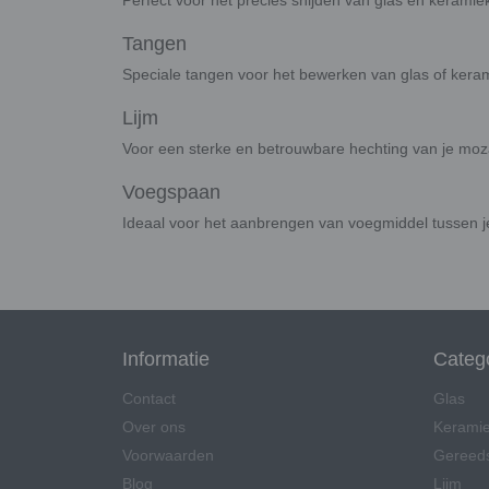
Perfect voor het precies snijden van glas en keram
Tangen
Speciale tangen voor het bewerken van glas of kera
Lijm
Voor een sterke en betrouwbare hechting van je moz
Voegspaan
Ideaal voor het aanbrengen van voegmiddel tussen je 
Informatie
Categ
Contact
Glas
Over ons
Kerami
Voorwaarden
Gereed
Blog
Lijm