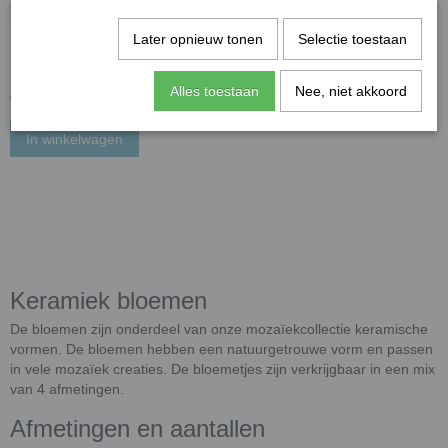
Later opnieuw tonen
Selectie toestaan
Keramiek bloemetjes -
paars; 50 gram
Alles toestaan
Nee, niet akkoord
€ 2,17
In winkelwagen
Keramiek bloemen
De bloemen zijn onderdeel van onze mozaïekcollectie keramische
vormen. De bloemen hebben een natuurgetrouwe vorm en passen
in vele mozaïek creaties. De bloemetjes zijn verkrijgbaar in een mix
van 4 afmetingen.
Afmetingen en aantallen