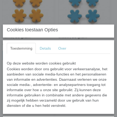
Cookies toestaan Opties
Keramiek bloemetjes -
Keramiek bloemetjes -
kerrie; 50 gram
blauw; 50 gram
€ 2,17
€ 2,17
Toestemming
Details
Over
In winkelwagen
In winkelwagen
Op deze website worden cookies gebruikt
Cookies worden door ons gebruikt voor verkeersanalyse, het
aanbieden van sociale media-functies en het personaliseren
van informatie en advertenties. Daarnaast verlenen we onze
sociale media-, advertentie- en analysepartners toegang tot
informatie over hoe u onze site gebruikt. Zij kunnen deze
informatie gebruiken in combinatie met andere gegevens die
zij mogelijk hebben verzameld door uw gebruik van hun
diensten of die u hen hebt verstrekt.