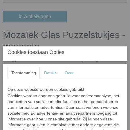
In winkelwagen
Mozaïek Glas Puzzelstukjes -
magenta
Cookies toestaan Opties
Breng je creativiteit tot leven met deze hoogwaardige mozaïek
puzzelstukjes! Gemaakt van gerecycled glas en verrijkt met
kleuroxiden, zijn deze steentjes niet alleen milieuvriendelijk, maar
Toestemming
Details
Over
ook duurzaam en veelzijdig. Perfect voor binnen- én
buitenprojecten dankzij hun vorst- en UV-bestendigheid.
Op deze website worden cookies gebruikt
Belangrijkste kenmerken
Cookies worden door ons gebruikt voor verkeersanalyse, het
aanbieden van sociale media-functies en het personaliseren
Afmetingen:
Elk stukje varieert in grootte van 10 tot 20 mm
van informatie en advertenties. Daarnaast verlenen we onze
en is 4 mm dik.
sociale media-, advertentie- en analysepartners toegang tot
Vormen:
Onregelmatig gevormde meerhoekige steentjes met
informatie over hoe u onze site gebruikt. Zij kunnen deze
afgeronde, gladde randen voor een veilige en gemakkelijke
informatie gebruiken in combinatie met andere gegevens die