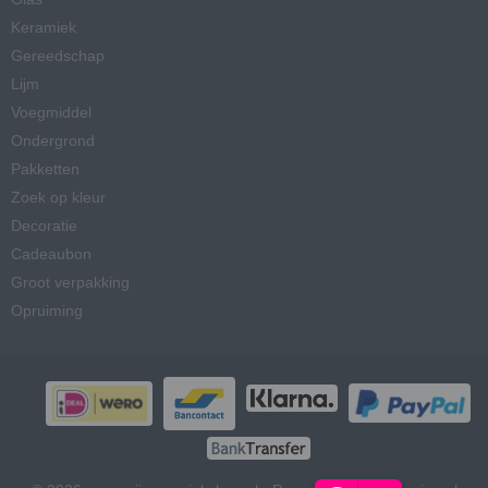
Keramiek
Gereedschap
Lijm
Voegmiddel
Ondergrond
Pakketten
Zoek op kleur
Decoratie
Cadeaubon
Groot verpakking
Opruiming