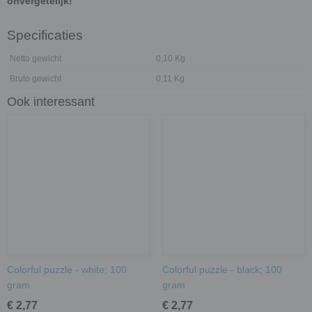
onvergetelijk!
Specificaties
Netto gewicht
0,10 Kg
Bruto gewicht
0,11 Kg
Ook interessant
Colorful puzzle - white; 100
Colorful puzzle - black; 100
gram
gram
€ 2,77
€ 2,77