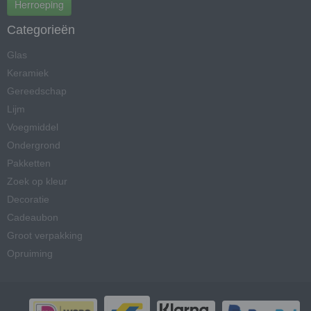
Herroeping
Categorieën
Glas
Keramiek
Gereedschap
Lijm
Voegmiddel
Ondergrond
Pakketten
Zoek op kleur
Decoratie
Cadeaubon
Groot verpakking
Opruiming