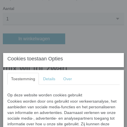
Aantal
In winkelwagen
Mozaïek Glas Puzzelstukjes -
Cookies toestaan Opties
mix wit tot zwart
Toestemming
Details
Over
Breng je creativiteit tot leven met deze hoogwaardige mozaïek
puzzelstukjes! Gemaakt van gerecycled glas en verrijkt met
kleuroxiden, zijn deze steentjes niet alleen milieuvriendelijk, maar
Op deze website worden cookies gebruikt
ook duurzaam en veelzijdig. Perfect voor binnen- én
Cookies worden door ons gebruikt voor verkeersanalyse, het
buitenprojecten dankzij hun vorst- en UV-bestendigheid.
aanbieden van sociale media-functies en het personaliseren
van informatie en advertenties. Daarnaast verlenen we onze
Belangrijkste kenmerken
sociale media-, advertentie- en analysepartners toegang tot
Afmetingen:
Elk stukje varieert in grootte van 10 tot 20 mm
informatie over hoe u onze site gebruikt. Zij kunnen deze