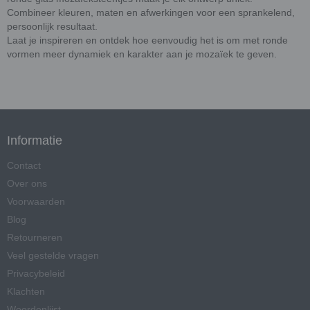
Combineer kleuren, maten en afwerkingen voor een sprankelend,
persoonlijk resultaat.
Laat je inspireren en ontdek hoe eenvoudig het is om met ronde
vormen meer dynamiek en karakter aan je mozaïek te geven.
Informatie
Contact
Over ons
Voorwaarden
Blog
Retourneren
Veel gestelde vragen
Privacybeleid
Klachten
Woordenlijst