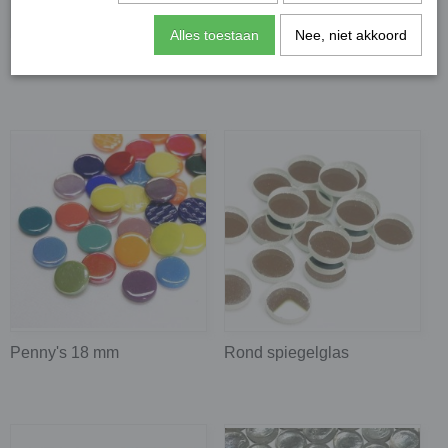
Alles toestaan
Nee, niet akkoord
Mini colorful dots 8 mm
Colorful dots 12 mm
Penny's 18 mm
Rond spiegelglas