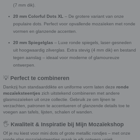
(7 mm dik).
20 mm Colorful Dots XL
– De grotere variant van onze
populaire dots. Perfect voor opvallende mozaïeken met ronde
vormen en glanzende accenten.
20 mm Spiegelglas
– Luxe ronde spiegels, laser-gesneden
uit hoogwaardig zilverglas. Extra stevig (4 mm dik) en bestand
tegen aanslag – ideaal voor moderne of glamoureuze
ontwerpen.
💡
Perfect te combineren
Dankzij hun standaarddikte en uniforme vorm laten deze
ronde
mozaïeksteentjes
zich uitstekend combineren met andere
glasmozaïeken uit onze collectie. Gebruik ze om lijnen te
verzachten, patronen te accentueren of glanzende details toe te
voegen aan tafels, lijsten, schalen of wanden.
🖐️
Kwaliteit & Inspiratie bij Mijn Mozaïekshop
Of je nu kiest voor mini dots of grote metallic rondjes – met onze
ronde glas mozaïeksteentjes maak je elk ontwerp uniek.