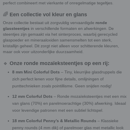
perfect combineert met vierkante of onregelmatige tegeltjes.
🌈
Een collectie vol kleur en glans
Onze collectie bestaat uit zorgvuldig vervaardigde
ronde
glassteentjes
in verschillende formaten en afwerkingen. De
steentjes zijn gemaakt via het sinterproces, waarbij gerecycled
glaspoeder en mineraaloxiden samensmelten tot een sterk,
kristallijn geheel. Dit zorgt niet alleen voor schitterende kleuren,
maar ook voor uitzonderlijke duurzaamheid.
🔹
Onze ronde mozaïeksteentjes op een rij:
8 mm Mini Colorful Dots
– Tiny, kleurrijke glasdruppels die
zich perfect lenen voor fijne details, omlijningen of
punttechnieken zoals pointillisme. Geen snijden nodig!
12 mm Colorful Dots
– Ronde mozaïeksteentjes met een mix
van glans (70%) en parelmoerachtige (30%) afwerking. Ideaal
voor levendige patronen met een subtiel lichtspel.
18 mm Colorful Penny’s & Metallic Rounds
– Klassieke
penny rounds (4 mm dik) of parelmoer glas met metallic look