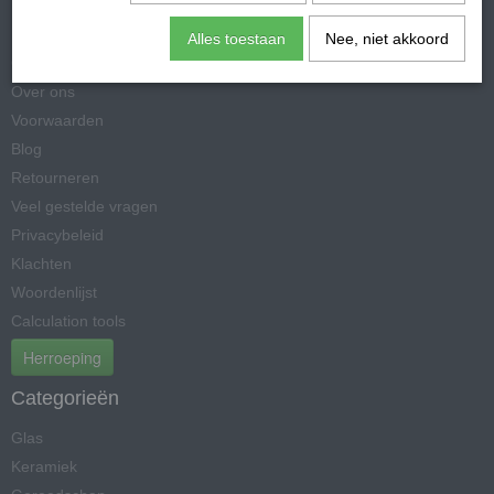
Informatie
Alles toestaan
Nee, niet akkoord
Contact
Over ons
Voorwaarden
Blog
Retourneren
Veel gestelde vragen
Privacybeleid
Klachten
Woordenlijst
Calculation tools
Herroeping
Categorieën
Glas
Keramiek