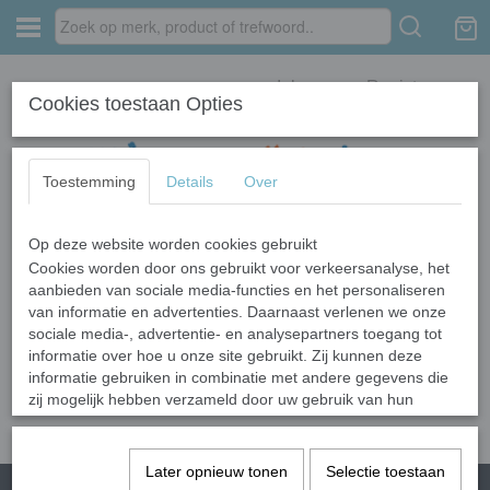
Inloggen
Registreren
Cookies toestaan Opties
Toestemming
Details
Over
Op deze website worden cookies gebruikt
Home
›
Pakketten
›
Kleur pakketten
Cookies worden door ons gebruikt voor verkeersanalyse, het
aanbieden van sociale media-functies en het personaliseren
Helaas bevinden er zich in deze categorie nog geen producten.
van informatie en advertenties. Daarnaast verlenen we onze
sociale media-, advertentie- en analysepartners toegang tot
Probeert u het later nog eens!
informatie over hoe u onze site gebruikt. Zij kunnen deze
informatie gebruiken in combinatie met andere gegevens die
zij mogelijk hebben verzameld door uw gebruik van hun
diensten of die u hen hebt verstrekt.
Later opnieuw tonen
Selectie toestaan