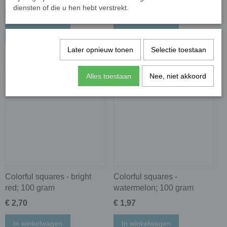
diensten of die u hen hebt verstrekt.
€ 1,97
€ 1,97
In winkelwagen
In winkelwagen
Later opnieuw tonen
Selectie toestaan
Alles toestaan
Nee, niet akkoord
Colorful squares - bright
Colorful squares -
red; 100 gram
watermelon; 100 gram
€ 2,70
€ 1,97
In winkelwagen
In winkelwagen