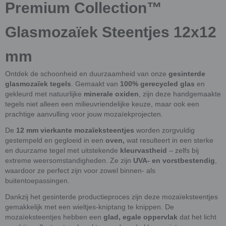
Premium Collection™
Glasmozaïek Steentjes 12x12
mm
Ontdek de schoonheid en duurzaamheid van onze
gesinterde
glasmozaïek tegels
. Gemaakt van
100% gerecycled glas
en
gekleurd met natuurlijke
minerale oxiden
, zijn deze handgemaakte
tegels niet alleen een milieuvriendelijke keuze, maar ook een
prachtige aanvulling voor jouw mozaïekprojecten.
De
12 mm vierkante mozaïeksteentjes
worden zorgvuldig
gestempeld en gegloeid in een
oven,
wat resulteert in een sterke
en duurzame tegel met uitstekende
kleurvastheid
– zelfs bij
extreme weersomstandigheden. Ze zijn
UVA- en
vorstbestendig
,
waardoor ze perfect zijn voor zowel binnen- als
buitentoepassingen.
Dankzij het gesinterde productieproces zijn deze mozaïeksteentjes
gemakkelijk met een wieltjes-kniptang te knippen. De
mozaïeksteentjes hebben een
glad, egale oppervlak
dat het licht