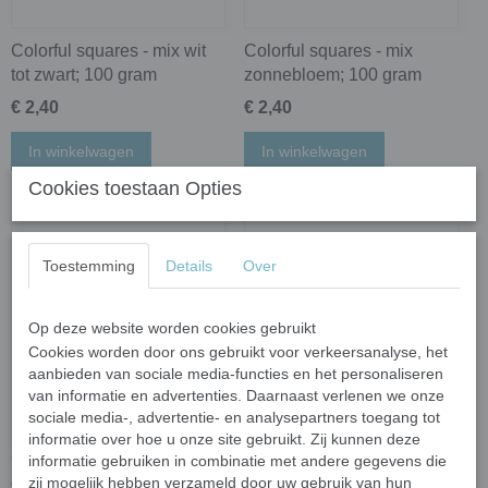
Colorful squares - mix wit
Colorful squares - mix
tot zwart; 100 gram
zonnebloem; 100 gram
€ 2,40
€ 2,40
In winkelwagen
In winkelwagen
Cookies toestaan Opties
Toestemming
Details
Over
Op deze website worden cookies gebruikt
Cookies worden door ons gebruikt voor verkeersanalyse, het
aanbieden van sociale media-functies en het personaliseren
van informatie en advertenties. Daarnaast verlenen we onze
sociale media-, advertentie- en analysepartners toegang tot
informatie over hoe u onze site gebruikt. Zij kunnen deze
Colorful squares - wit; 100
Colorful squares - black;
informatie gebruiken in combinatie met andere gegevens die
gram
100 gram
zij mogelijk hebben verzameld door uw gebruik van hun