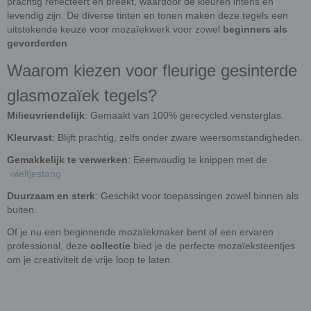
prachtig reflecteert en breekt, waardoor de kleuren intens en
levendig zijn. De diverse tinten en tonen maken deze tegels een
uitstekende keuze voor mozaïekwerk voor
zowel
beginners als
gevorderden
Waarom kiezen voor fleurige gesinterde
glasmozaïek tegels?
Milieuvriendelijk
: Gemaakt van 100% gerecycled vensterglas.
Kleurvast
: Blijft prachtig, zelfs onder zware weersomstandigheden.
Gemakkelijk te verwerken
: Eeenvoudig te knippen met de
wieltjestang
Duurzaam en sterk
: Geschikt voor toepassingen zowel binnen als
buiten.
Of je nu een beginnende mozaïekmaker bent of een ervaren
professional, deze
collectie
bied je de perfecte mozaïeksteentjes
om je creativiteit de vrije loop te laten.