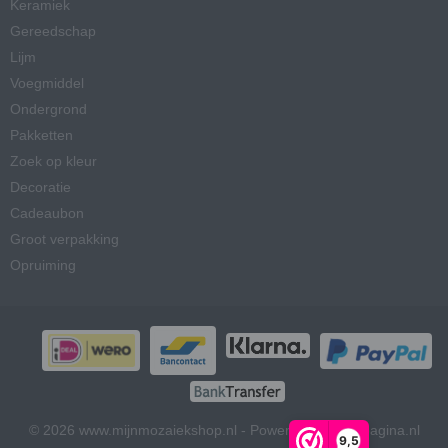
Keramiek
Gereedschap
Lijm
Voegmiddel
Ondergrond
Pakketten
Zoek op kleur
Decoratie
Cadeaubon
Groot verpakking
Opruiming
© 2026 www.mijnmozaiekshop.nl - Powered by Shoppagina.nl
9,5