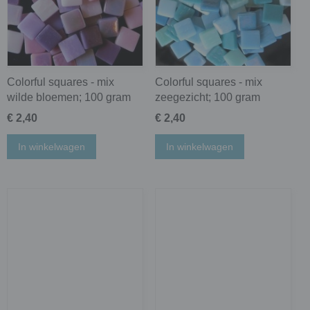
Colorful squares - mix
Colorful squares - mix
wilde bloemen; 100 gram
zeegezicht; 100 gram
€ 2,40
€ 2,40
In winkelwagen
In winkelwagen