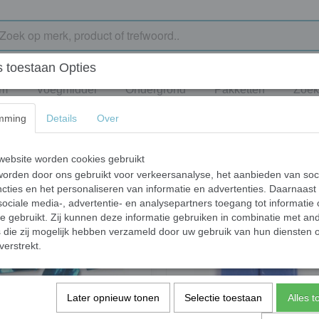
 toestaan Opties
jm
Voegmiddel
Ondergrond
Pakketten
Zoek
mming
Details
Over
ebsite worden cookies gebruikt
orden door ons gebruikt voor verkeersanalyse, het aanbieden van soc
cties en het personaliseren van informatie en advertenties. Daarnaast
ociale media-, advertentie- en analysepartners toegang tot informatie
te gebruikt. Zij kunnen deze informatie gebruiken in combinatie met an
die zij mogelijk hebben verzameld door uw gebruik van hun diensten o
verstrekt.
Later opnieuw tonen
Selectie toestaan
Alles 