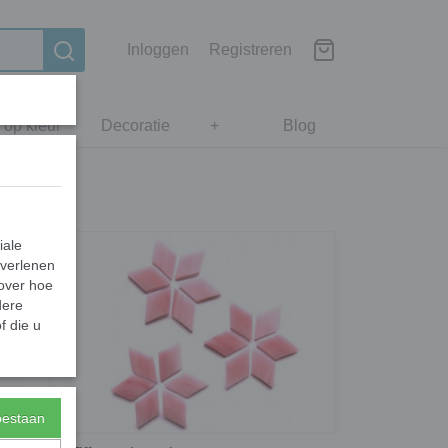
Inloggen
Registreren
 op kleur
Decoratie
+
Blog
iale
 verlenen
 over hoe
dere
f die u
toestaan