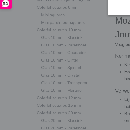
Spiegel
9,5
Colorful squares 8 mm
Mini squares
Moz
Mini parelmoer squares
Colorful squares 10 mm
Jou
Glas 10 mm - Klassiek
Voeg ee
Glas 10 mm - Parelmoer
Glas 10 mm - Goudader
Kenm
Glas 10 mm - Glitter
Kl
Glas 10 mm - Spiegel
Ho
Glas 10 mm - Crystal
bi
Glas 10 mm - Transparant
Glas 10 mm - Murano
Verwer
Colorful squares 12 mm
Li
Colorful squares 15 mm
he
Colorful squares 20 mm
Kn
Glas 20 mm - Klassiek
en
Glas 20 mm - Parelmoer