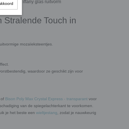
Tiffany glas ruitvorm
akkoord
n Stralende Touch in
ruitvormige mozaïeksteentjes.
fect.
orstbestendig, waardoor ze geschikt zijn voor
of
Bison Poly Max Crystal Express - transparant
voor
eschadiging van de spiegelachterkant te voorkomen.
ik je het beste een
wieltjestang
, zodat je nauwkeurig