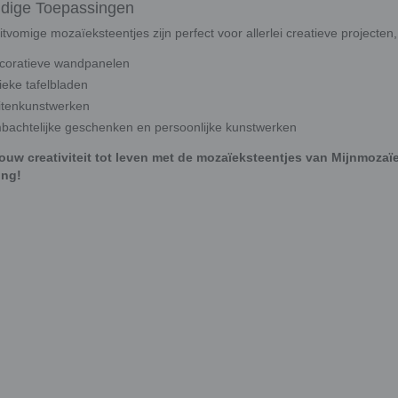
jdige Toepassingen
tvomige mozaïeksteentjes zijn perfect voor allerlei creatieve projecten,
coratieve wandpanelen
ieke tafelbladen
itenkunstwerken
bachtelijke geschenken en persoonlijke kunstwerken
ouw creativiteit tot leven met de mozaïeksteentjes van Mijnmoza
ing!