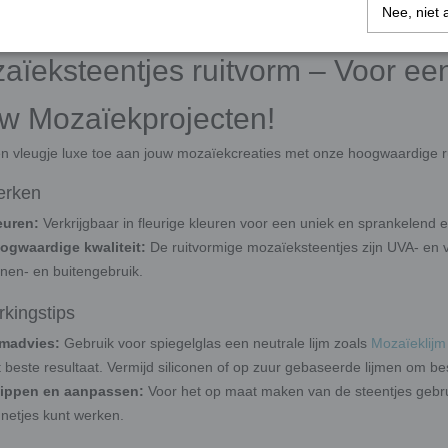
glas ruitvorm
Ruitvorm
Nee, niet 
aïeksteentjes ruitvorm – Voor ee
w Mozaïekprojecten!
n vleugje luxe toe aan jouw mozaïekcreaties met onze hoogwaardige 
erken
euren:
Verkrijgbaar in fleurige kleuren voor een uniek en sprankelend ef
ogwaardige kwaliteit:
De ruitvormige mozaïeksteentjes zijn UVA- en v
nnen- en buitengebruik.
kingstips
jmadvies:
Gebruik voor spiegelglas een neutrale lijm zoals
Mozaïeklijm
t beste resultaat. Vermijd siliconen of op zuur gebaseerde lijmen om b
ippen en aanpassen:
Voor het op maat maken van de steentjes gebru
 netjes kunt werken.