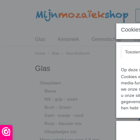
Cookies
Glas
Keramiek
Gereedschap
Li
Toeste
Home
›
Glas
›
Glas Ruitvorm
Glas
Op deze w
Cookies w
Glasplaten
media-fun
we onze s
Blauw
u onze si
Wit - grijs - zwart
gegevens 
Bruin - Groen
hen hebt 
Geel - oranje - rood
Roze - kleuren mix
Glasplaatjes mix
Micro colorful squares 4,8 mm