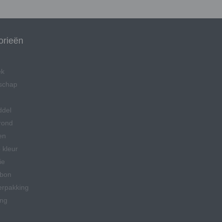
orieën
ek
schap
ddel
rond
en
 kleur
ie
bon
erpakking
ing