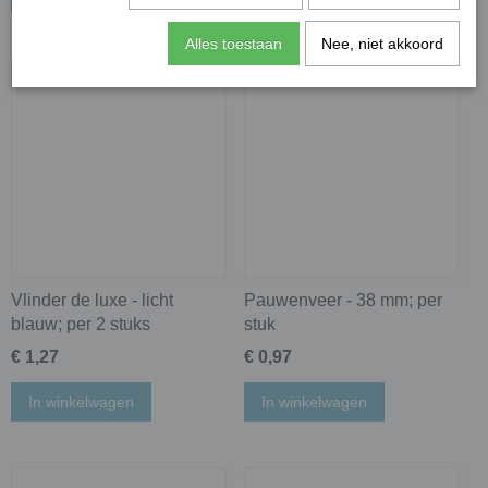
Alles toestaan
Nee, niet akkoord
Vlinder de luxe - licht
Pauwenveer - 38 mm; per
blauw; per 2 stuks
stuk
€ 1,27
€ 0,97
In winkelwagen
In winkelwagen