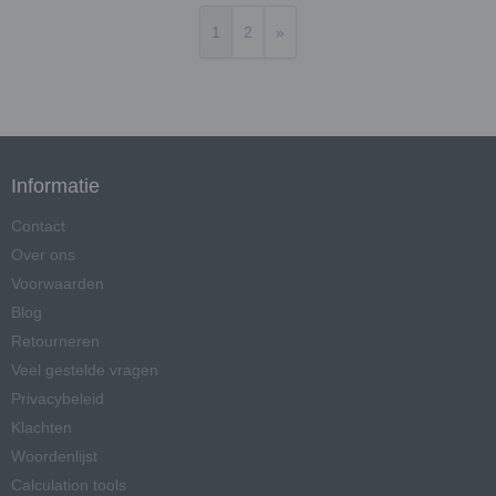
1
2
»
Informatie
Contact
Over ons
Voorwaarden
Blog
Retourneren
Veel gestelde vragen
Privacybeleid
Klachten
Woordenlijst
Calculation tools