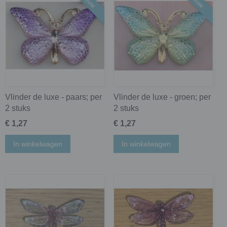
Nieuw
Nieuw
Vlinder de luxe - paars; per
Vlinder de luxe - groen; per
2 stuks
2 stuks
€ 1,27
€ 1,27
In winkelwagen
In winkelwagen