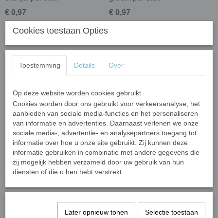
€ 0,97
€ 0,97
Cookies toestaan Opties
In winkelwagen
In winkelwagen
Toestemming
Details
Over
Op deze website worden cookies gebruikt
Cookies worden door ons gebruikt voor verkeersanalyse, het
aanbieden van sociale media-functies en het personaliseren
van informatie en advertenties. Daarnaast verlenen we onze
sociale media-, advertentie- en analysepartners toegang tot
informatie over hoe u onze site gebruikt. Zij kunnen deze
informatie gebruiken in combinatie met andere gegevens die
zij mogelijk hebben verzameld door uw gebruik van hun
Vlinder de luxe - roze; per 2
Vlinder de luxe - geel/roze;
diensten of die u hen hebt verstrekt.
stuks
per 2 stuks
€ 1,27
€ 1,27
Later opnieuw tonen
Selectie toestaan
In winkelwagen
In winkelwagen