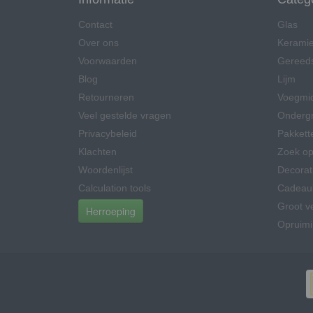
Contact
Glas
Over ons
Kerami
Voorwaarden
Gereed
Blog
Lijm
Retourneren
Voegmi
Veel gestelde vragen
Onderg
Privacybeleid
Pakkett
Klachten
Zoek op
Woordenlijst
Decorat
Calculation tools
Cadeau
Groot v
Herroeping
Opruim