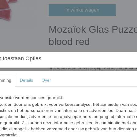
In winkelwagen
Mozaïek Glas Puzzel
blood red
Breng je creativiteit tot leven met deze hoo
 toestaan Opties
gerecycled glas en verrijkt met kleuroxiden, zi
ook duurzaam en veelzijdig. Perfect voor binn
bestendigheid.
mming
Details
Over
Belangrijkste kenmerken
Afmetingen:
Elk stukje varieert in groo
ebsite worden cookies gebruikt
Vormen:
Onregelmatig gevormde meerho
orden door ons gebruikt voor verkeersanalyse, het aanbieden van soc
een veilige en gemakkelijke verwerking.
cties en het personaliseren van informatie en advertenties. Daarnaast
ociale media-, advertentie- en analysepartners toegang tot informatie
Kleur:
Door-en-door gekleurd glas met 
te gebruikt. Zij kunnen deze informatie gebruiken in combinatie met an
Gebruiksadvies:
Zeer geschikt voor pro
die zij mogelijk hebben verzameld door uw gebruik van hun diensten o
kinderen. Indien nodig gebruik een
wielt
verstrekt.