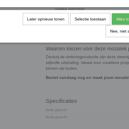
Toepassing:
Uitstekend te combineren m
unieke patronen.
Later opnieuw tonen
Selectie toestaan
Alles 
Verbruik
100 gram bedekt ongeveer 13 x 13 cm (±
Nee, niet 
Voor 1 m² mozaïek heb je circa 6 kg nod
Waarom kiezen voor deze mozaïek 
Dankzij de sinteringproductie zijn deze steen
stijlvolle uitstraling. Ideaal voor creatieve 
binnen als buiten.
Bestel vandaag nog en maak jouw mozaïek
Specificaties
Netto gewicht
Bruto gewicht