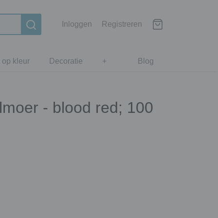
Inloggen
Registreren
 op kleur
Decoratie
+
Blog
lmoer - blood red; 100