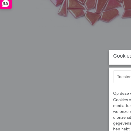
9,5
Cookies
Toeste
Op deze w
Cookies w
media-fun
we onze s
u onze si
gegevens 
hen hebt 