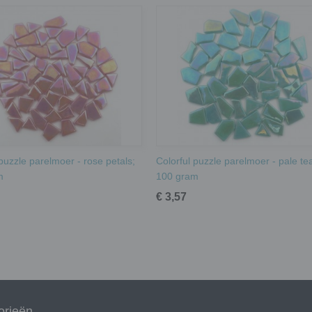
 puzzle parelmoer - rose petals;
Colorful puzzle parelmoer - pale tea
m
100 gram
€ 3,57
orieën