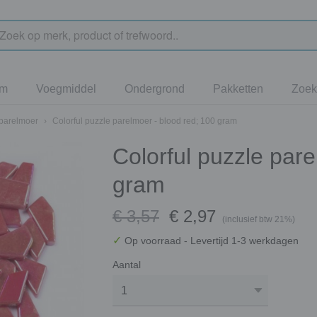
jm
Voegmiddel
Ondergrond
Pakketten
Zoek
 parelmoer
›
Colorful puzzle parelmoer - blood red; 100 gram
Colorful puzzle pare
gram
€ 3,57
€ 2,97
(inclusief btw 21%)
✓
Op voorraad
- Levertijd 1-3 werkdagen
Aantal