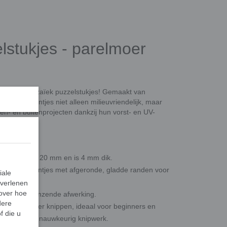
stukjes - parelmoer
gwaardige mozaïek puzzelstukjes! Gemaakt van
jn deze steentjes niet alleen milieuvriendelijk, maar
en- én buitenprojecten dankzij hun vorst- en UV-
tte van 10 tot 20 mm en is 4 mm dik.
ekige steentjes met afgeronde, gladde randen voor
iale
 verlenen
 over hoe
een hoogglanzende afwerking.
dere
jecten zonder knippen, ideaal voor beginners en
f die u
jestang
voor nauwkeurig knipwerk.