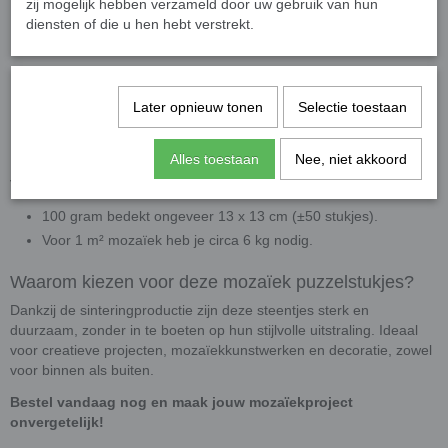
zij mogelijk hebben verzameld door uw gebruik van hun
afwerking.
diensten of die u hen hebt verstrekt.
Gebruiksadvies:
Zeer geschikt voor projecten zonder
knippen, ideaal voor beginners en kinderen. Indien nodig
gebruik een
wieltjestang
voor nauwkeurig knipwerk.
Later opnieuw tonen
Selectie toestaan
Toepassing:
Uitstekend te combineren met onze overig
colorful mozaïeksteentjes voor unieke patronen.
Alles toestaan
Nee, niet akkoord
Verbruik
100 gram bedekt ongeveer 13 x 13 cm (±50 stukjes).
Voor 1 m² mozaïek heb je circa 6 kg nodig.
Waarom kiezen voor deze mozaïek puzzelstukjes?
Dankzij de sinteringproductie zijn deze steentjes sterk en
duurzaam, zonder in te boeten op hun stijlvolle uitstraling. Ideaal
voor creatieve projecten, mozaïekkunstwerken en decoratie, zowel
voor binnen als buiten.
Bestel vandaag nog en maak jouw mozaïekproject
onvergetelijk!