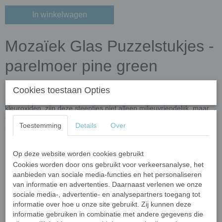
In winkelwagen
Mozaïek Glas Puzzelstukjes -
parelmoer pine green
Breng je creativiteit tot leven met deze hoogwaardige mozaïek
Cookies toestaan Opties
puzzelstukjes! Gemaakt van gerecycled glas en verrijkt met
kleuroxiden, zijn deze steentjes niet alleen milieuvriendelijk, maar
ook duurzaam en veelzijdig. Perfect voor binnen- én
Toestemming
Details
Over
buitenprojecten dankzij hun vorst- en UV-bestendigheid.
Belangrijkste kenmerken
Op deze website worden cookies gebruikt
Afmetingen:
Elk stukje varieert in grootte van 10 tot 20 mm
Cookies worden door ons gebruikt voor verkeersanalyse, het
en is 4 mm dik.
aanbieden van sociale media-functies en het personaliseren
van informatie en advertenties. Daarnaast verlenen we onze
Vormen:
Onregelmatig gevormde meerhoekige steentjes met
sociale media-, advertentie- en analysepartners toegang tot
afgeronde, gladde randen voor een veilige en gemakkelijke
informatie over hoe u onze site gebruikt. Zij kunnen deze
verwerking.
informatie gebruiken in combinatie met andere gegevens die
Kleur:
Door-en-door gekleurd glas met een hoogglanzende