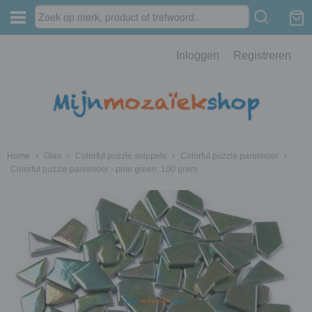
Inloggen
Registreren
Home
›
Glas
›
Colorful puzzle snippets
›
Colorful puzzle parelmoer
›
Colorful puzzle parelmoer - pine green; 100 gram