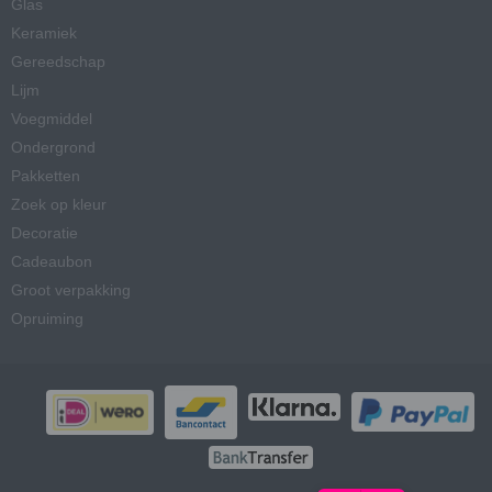
Glas
Keramiek
Gereedschap
Lijm
Voegmiddel
Ondergrond
Pakketten
Zoek op kleur
Decoratie
Cadeaubon
Groot verpakking
Opruiming