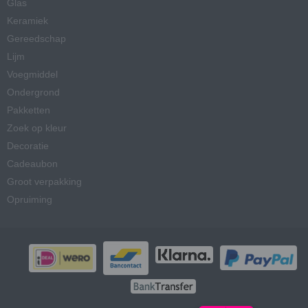
Glas
Keramiek
Gereedschap
Lijm
Voegmiddel
Ondergrond
Pakketten
Zoek op kleur
Decoratie
Cadeaubon
Groot verpakking
Opruiming