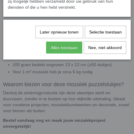
zij mogelijk hebben verzameld door uw gebruik van hun
afwerking.
diensten of die u hen hebt verstrekt.
Gebruiksadvies:
Zeer geschikt voor projecten zonder
knippen, ideaal voor beginners en kinderen. Indien nodig
gebruik een
wieltjestang
voor nauwkeurig knipwerk.
Later opnieuw tonen
Selectie toestaan
Toepassing:
Uitstekend te combineren met onze overig
colorful mozaïeksteentjes voor unieke patronen.
Alles toestaan
Nee, niet akkoord
Verbruik
100 gram bedekt ongeveer 13 x 13 cm (±50 stukjes).
Voor 1 m² mozaïek heb je circa 6 kg nodig.
Waarom kiezen voor deze mozaïek puzzelstukjes?
Dankzij de sinteringproductie zijn deze steentjes sterk en
duurzaam, zonder in te boeten op hun stijlvolle uitstraling. Ideaal
voor creatieve projecten, mozaïekkunstwerken en decoratie, zowel
voor binnen als buiten.
Bestel vandaag nog en maak jouw mozaïekproject
onvergetelijk!