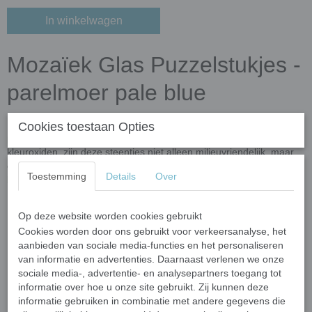
In winkelwagen
Mozaïek Glas Puzzelstukjes -
parelmoer pale blue
Breng je creativiteit tot leven met deze hoogwaardige mozaïek
Cookies toestaan Opties
puzzelstukjes! Gemaakt van gerecycled glas en verrijkt met
kleuroxiden, zijn deze steentjes niet alleen milieuvriendelijk, maar
ook duurzaam en veelzijdig. Perfect voor binnen- én
Toestemming
Details
Over
buitenprojecten dankzij hun vorst- en UV-bestendigheid.
Belangrijkste kenmerken
Op deze website worden cookies gebruikt
Afmetingen:
Elk stukje varieert in grootte van 10 tot 20 mm
Cookies worden door ons gebruikt voor verkeersanalyse, het
en is 4 mm dik.
aanbieden van sociale media-functies en het personaliseren
van informatie en advertenties. Daarnaast verlenen we onze
Vormen:
Onregelmatig gevormde meerhoekige steentjes met
sociale media-, advertentie- en analysepartners toegang tot
afgeronde, gladde randen voor een veilige en gemakkelijke
informatie over hoe u onze site gebruikt. Zij kunnen deze
verwerking.
informatie gebruiken in combinatie met andere gegevens die
Kleur:
Door-en-door gekleurd glas met een hoogglanzende