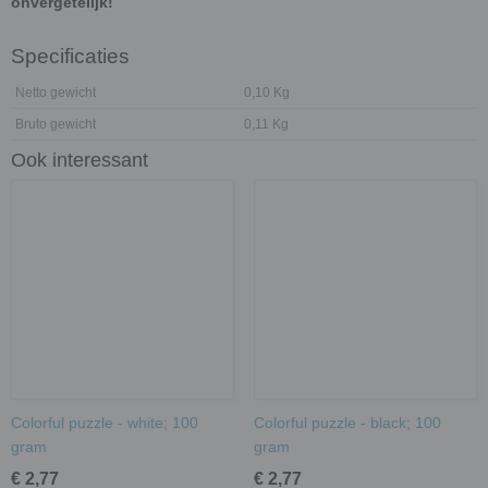
onvergetelijk!
Specificaties
Netto gewicht
0,10 Kg
Bruto gewicht
0,11 Kg
Ook interessant
Colorful puzzle - white; 100
Colorful puzzle - black; 100
gram
gram
€ 2,77
€ 2,77