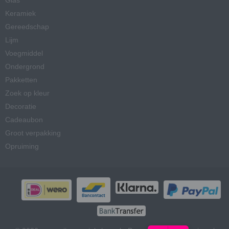
Keramiek
Gereedschap
Lijm
Voegmiddel
Ondergrond
Pakketten
Zoek op kleur
Decoratie
Cadeaubon
Groot verpakking
Opruiming