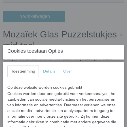
In winkelwagen
Mozaïek Glas Puzzelstukjes -
mid teal
Cookies toestaan Opties
Breng je creativiteit tot leven met deze hoogwaardige mozaïek
puzzelstukjes! Gemaakt van gerecycled glas en verrijkt met
kleuroxiden, zijn deze steentjes niet alleen milieuvriendelijk, maar
Toestemming
Details
Over
ook duurzaam en veelzijdig. Perfect voor binnen- én
buitenprojecten dankzij hun vorst- en UV-bestendigheid.
Op deze website worden cookies gebruikt
Belangrijkste kenmerken
Cookies worden door ons gebruikt voor verkeersanalyse, het
aanbieden van sociale media-functies en het personaliseren
Afmetingen:
Elk stukje varieert in grootte van 10 tot 20 mm
van informatie en advertenties. Daarnaast verlenen we onze
en is 4 mm dik.
sociale media-, advertentie- en analysepartners toegang tot
Vormen:
Onregelmatig gevormde meerhoekige steentjes met
informatie over hoe u onze site gebruikt. Zij kunnen deze
afgeronde, gladde randen voor een veilige en gemakkelijke
informatie gebruiken in combinatie met andere gegevens die