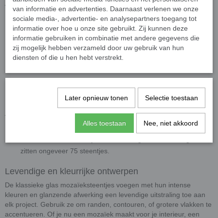
Waarom kiezen voor onze parelmoer glassteentjes?
van informatie en advertenties. Daarnaast verlenen we onze
sociale media-, advertentie- en analysepartners toegang tot
Hoogwaardige kwaliteit
: UV- en vorstbestendig, perfect voor
informatie over hoe u onze site gebruikt. Zij kunnen deze
binnen- en buitentoepassingen.
informatie gebruiken in combinatie met andere gegevens die
Gemakkelijk te verwerken
: Eenvoudig op maat te knippen
zij mogelijk hebben verzameld door uw gebruik van hun
diensten of die u hen hebt verstrekt.
met een
wieltjestang
, voor maximale flexibiliteit in ontwerp.
Veelzijdig gebruik
: Geschikt voor muren, vloeren, keukens,
badkamers, zwembaden, en meer. Ook ideaal voor
architectuur en creatieve hobbyprojecten.
Later opnieuw tonen
Selectie toestaan
Afmetingen
Alles toestaan
Nee, niet akkoord
Afmetingen
: 10 x 10 mm groot en 4 mm dik.
Presentatie
: De steentjes worden los geleverd. In 50 gram
zitten ongeveer 75 steentjes.
Levendige en kleurrijke ontwerpen
De klassieke glas mozaïeksteentjes voegen met hun intense
kleuren en glanzende afwerking een levendige uitstraling toe aan
elk project. Gebruik ze om randen, contouren, of grotere vlakken te
accentueren. Of je nu een mozaïek maakt voor je interieur, een