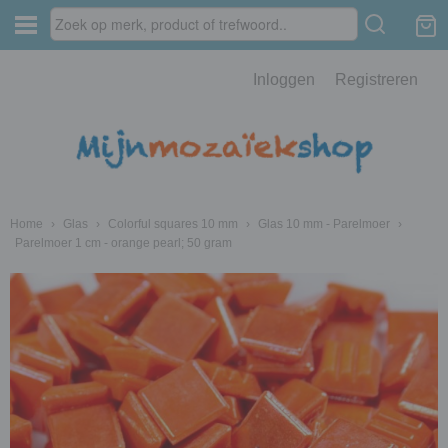
Inloggen
Registreren
Home
›
Glas
›
Colorful squares 10 mm
›
Glas 10 mm - Parelmoer
›
Parelmoer 1 cm - orange pearl; 50 gram