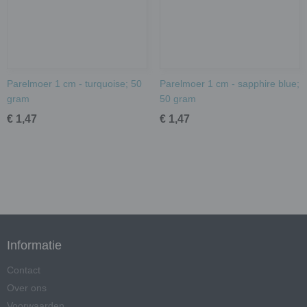
Parelmoer 1 cm - turquoise; 50
Parelmoer 1 cm - sapphire blue;
gram
50 gram
€ 1,47
€ 1,47
Informatie
Contact
Over ons
Voorwaarden