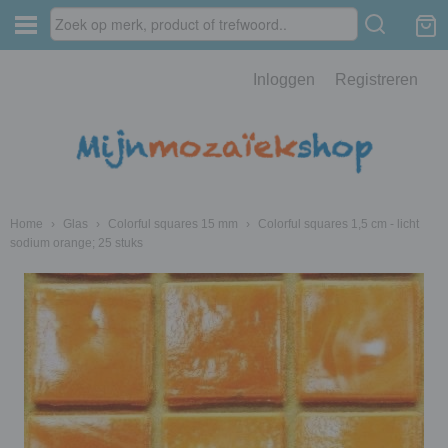
Inloggen
Registreren
Home
›
Glas
›
Colorful squares 15 mm
›
Colorful squares 1,5 cm - licht
sodium orange; 25 stuks