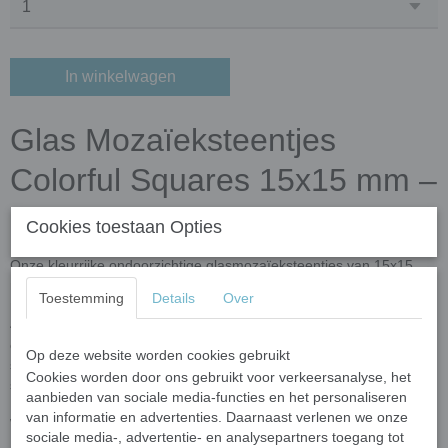
In winkelwagen
Glas Mozaïeksteentjes
Colorful Squares 15x15 mm –
light sodium orange
Cookies toestaan Opties
Onze kleurrijke ondoorzichtige glasmozaïeksteentjes van 15x15
mm zijn een perfecte keuze voor zowel beginnende als ervaren
Toestemming
Details
Over
mozaïekkunstenaars. Deze fleurige steentjes hebben een dikte van
4 mm en worden met zorg vervaardigd door gerecycled glaspoeder
en minerale oxiden samen te smelten. Het resultaat? Prachtige
Op deze website worden cookies gebruikt
steentjes die niet alleen stralen van kleur, maar ook uitzonderlijk
Cookies worden door ons gebruikt voor verkeersanalyse, het
sterk en duurzaam zijn.
aanbieden van sociale media-functies en het personaliseren
van informatie en advertenties. Daarnaast verlenen we onze
Waarom kiezen voor Colorful Squares?
sociale media-, advertentie- en analysepartners toegang tot