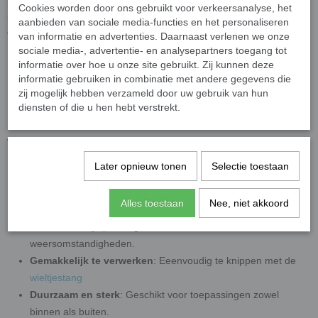
levendig zijn. De diverse tinten en tonen maken deze tegels een
Cookies worden door ons gebruikt voor verkeersanalyse, het
uitstekende keuze voor mozaïekwerk voor
zowel
beginners als
aanbieden van sociale media-functies en het personaliseren
gevorderden
van informatie en advertenties. Daarnaast verlenen we onze
sociale media-, advertentie- en analysepartners toegang tot
Productspecificaties
informatie over hoe u onze site gebruikt. Zij kunnen deze
informatie gebruiken in combinatie met andere gegevens die
Afmetingen
: 8 mm vierkant, 4 mm dik
zij mogelijk hebben verzameld door uw gebruik van hun
Verpakkingseenheid
: Geleverd per
50 gram
circa 85
stuks
diensten of die u hen hebt verstrekt.
Kleuren
: Diverse fleurige kleuren
Waarom kiezen voor fleurige gesinterde
Later opnieuw tonen
Selectie toestaan
glasmozaïek tegels?
Milieuvriendelijk
: Gemaakt van 100% gerecycled
Alles toestaan
Nee, niet akkoord
vensterglas.
Kleurvast
: Blijft prachtig, zelfs onder zware
weersomstandigheden.
Gemakkelijk te verwerken
: Eeenvoudig te knippen met de
wieltjestang
Duurzaam en sterk
: Geschikt voor toepassingen zowel
binnen als buiten.