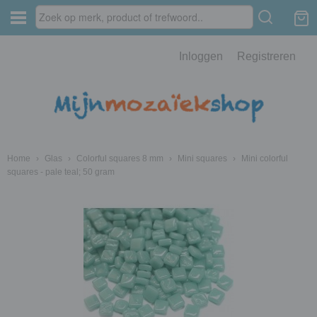
Inloggen
Registreren
Home
›
Glas
›
Colorful squares 8 mm
›
Mini squares
›
Mini colorful
squares - pale teal; 50 gram