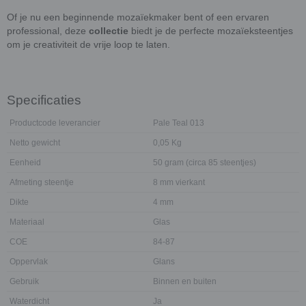
Of je nu een beginnende mozaïekmaker bent of een ervaren
professional, deze
collectie
biedt je de perfecte mozaïeksteentjes
om je creativiteit de vrije loop te laten.
Specificaties
Productcode leverancier
Pale Teal 013
Netto gewicht
0,05 Kg
Eenheid
50 gram (circa 85 steentjes)
Afmeting steentje
8 mm vierkant
Dikte
4 mm
Materiaal
Glas
COE
84-87
Oppervlak
Glans
Gebruik
Binnen en buiten
Waterdicht
Ja