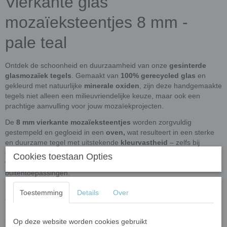
Vierkante glas
mozaïeksteentjes 8 mm -
pale teal
Ontdek de schoonheid en duurzaamheid van onze
gesinterde
glasmozaïek tegels
. Gemaakt van
100% gerecycled glas
en
gekleurd met natuurlijke
minerale oxiden
, zijn deze handgemaakte
tegels niet alleen een milieuvriendelijke keuze, maar ook een
prachtige aanvulling voor jouw mozaïekprojecten.
De
8 mm vierkante mozaïeksteentjes
worden zorgvuldig
gestempeld en gegloeid in een
oven,
wat resulteert in een sterke
en duurzame tegel met uitstekende
kleurvastheid
– zelfs bij
extreme weersomstandigheden. Ze zijn
UVA- en
vorstbestendig
,
Cookies toestaan Opties
waardoor ze perfect zijn voor zowel binnen- als
buitentoepassingen.
Dankzij het gesinterde productieproces zijn deze mozaïeksteentjes
Toestemming
Details
Over
gemakkelijk met een wieltjes-kniptang te knippen. De
mozaïeksteentjes hebben een
glad, egale oppervlak
dat het licht
prachtig reflecteert en breekt, waardoor de kleuren intens en
Op deze website worden cookies gebruikt