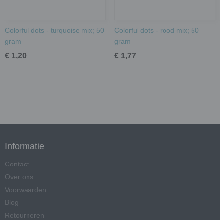
Colorful dots - turquoise mix; 50
Colorful dots - rood mix; 50
gram
gram
€ 1,20
€ 1,77
Informatie
Contact
Over ons
Voorwaarden
Blog
Retourneren