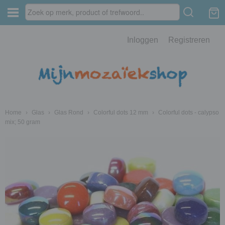
Inloggen
Registreren
Home
›
Glas
›
Glas Rond
›
Colorful dots 12 mm
›
Colorful dots - calypso
mix; 50 gram