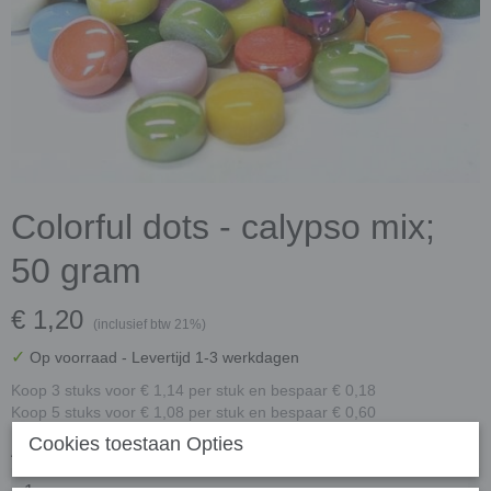
Colorful dots - calypso mix;
50 gram
€ 1,20
(inclusief btw 21%)
✓
Op voorraad
- Levertijd 1-3 werkdagen
Koop 3 stuks voor € 1,14 per stuk en bespaar € 0,18
Koop 5 stuks voor € 1,08 per stuk en bespaar € 0,60
Cookies toestaan Opties
Aantal