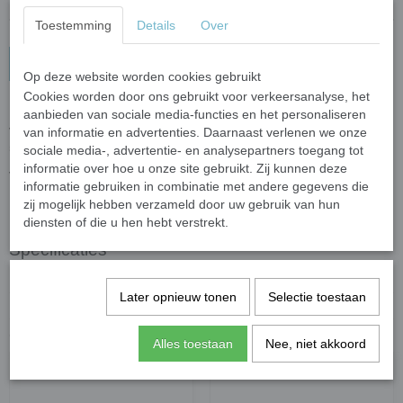
Toestemming
Details
Over
In winkelwagen
Op deze website worden cookies gebruikt
Cookies worden door ons gebruikt voor verkeersanalyse, het
Mix van glanzende, matte en geïridiseerde steentjes van
aanbieden van sociale media-functies en het personaliseren
verschillinde kleuren.
van informatie en advertenties. Daarnaast verlenen we onze
50 gram (circa 34 steentjes) met een dikte van 6 mm.
sociale media-, advertentie- en analysepartners toegang tot
informatie over hoe u onze site gebruikt. Zij kunnen deze
Voor het knippen van de steentjes raden wij de
wieltjestang
aan.
informatie gebruiken in combinatie met andere gegevens die
zij mogelijk hebben verzameld door uw gebruik van hun
diensten of die u hen hebt verstrekt.
Specificaties
Netto gewicht
0,05 Kg
Later opnieuw tonen
Selectie toestaan
Bruto gewicht
0,06 Kg
Ook interessant
Alles toestaan
Nee, niet akkoord