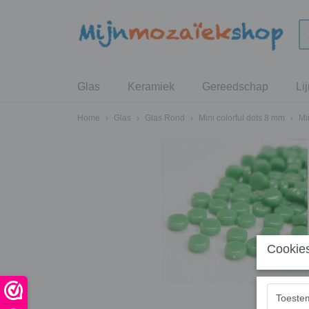
Glas
Keramiek
Gereedschap
Li
Home
›
Glas
›
Glas Rond
›
Mini colorful dots 8 mm
›
Mi
Cookies
Toeste