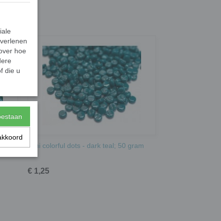
iale
 verlenen
 over hoe
dere
f die u
toestaan
akkoord
50
Mini colorful dots - dark teal; 50 gram
€ 1,25