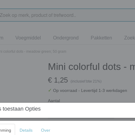
jm
Voegmiddel
Ondergrond
Pakketten
Zoek
ni colorful dots - meadow green; 50 gram
Mini colorful dots 
€ 1,25
(inclusief btw 21%)
✓
Op voorraad
- Levertijd 1-3 werkdagen
Aantal
 toestaan Opties
mming
Details
Over
In winkelwagen