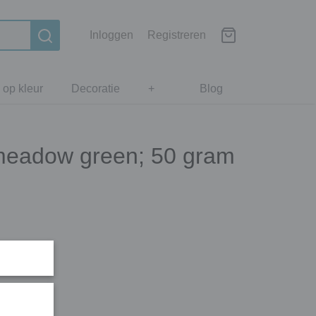
Inloggen
Registreren
 op kleur
Decoratie
+
Blog
- meadow green; 50 gram