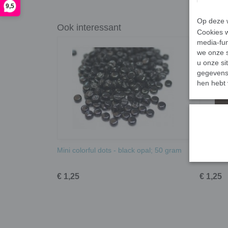
9,5
Op deze w
Ook interessant
Cookies w
media-fun
we onze s
u onze si
gegevens 
hen hebt 
Mini colorful dots - black opal; 50 gram
Mini colo
€ 1,25
€ 1,25