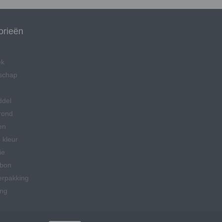
orieën
ek
schap
ddel
rond
en
 kleur
ie
bon
erpakking
ing