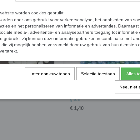
ebsite worden cookies gebruikt
orden door ons gebruikt voor verkeersanalyse, het aanbieden van soc
cties en het personaliseren van informatie en advertenties. Daarnaast
ociale media-, advertentie- en analysepartners toegang tot informatie
te gebruikt. Zij kunnen deze informatie gebruiken in combinatie met an
die zij mogelijk hebben verzameld door uw gebruik van hun diensten o
verstrekt.
Later opnieuw tonen
Selectie toestaan
Alles 
Nee, niet 
rful dots - white opal; 50 gram
Mini colorful dots - mix aqua vitae; 
gram
€ 1,40