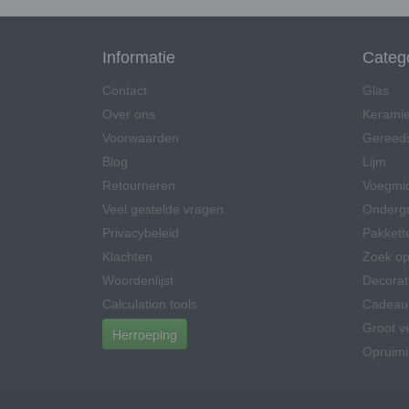
Informatie
Categ
Contact
Glas
Over ons
Kerami
Voorwaarden
Gereed
Blog
Lijm
Retourneren
Voegmi
Veel gestelde vragen
Onderg
Privacybeleid
Pakkett
Klachten
Zoek op
Woordenlijst
Decorat
Calculation tools
Cadeau
Groot v
Herroeping
Opruim