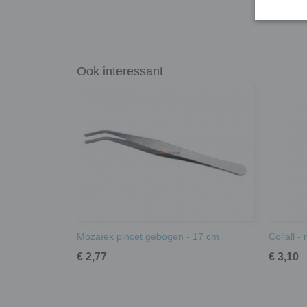
Ook interessant
Mozaïek pincet gebogen - 17 cm
Collall -
€ 2,77
€ 3,10