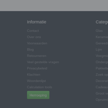
Informatie
Categ
Contact
Glas
Over ons
Kerami
Voorwaarden
Gereed
Blog
Lijm
Retourneren
Voegmi
Veel gestelde vragen
Onderg
Privacybeleid
Pakkett
Klachten
Zoek op
Woordenlijst
Decorat
Calculation tools
Cadeau
Groot v
Herroeping
Opruim