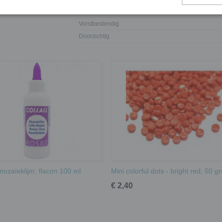
Waterdicht
Vorstbestendig
Doorzichtig
 mozaïeklijm; flacon 100 ml
Mini colorful dots - bright red; 50 g
€ 2,40