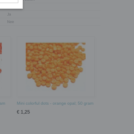
Ja
Ja
Nee
ram
Mini colorful dots - orange opal; 50 gram
€ 1,25