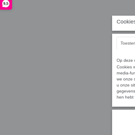
9,5
Cookies
Toeste
Op deze w
Cookies w
media-fun
we onze s
u onze si
gegevens 
hen hebt 