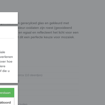
s gemaakt van gerecylced glas en gekleurd met
beelden van kleur-oxidaten zijn roest (geoxideerd
vlak is glad en egaal en reflecteert het licht voor een
kleuren maakt dit een perfecte keuze voor mozaïek.
iale
 verlenen
 over hoe
0,05 Kg
dere
0,06 Kg
f die u
50 gram (circa 110 steentjes)
8 mm rond
4 mm
toestaan
Glas
Glans
akkoord
Binnen en buiten