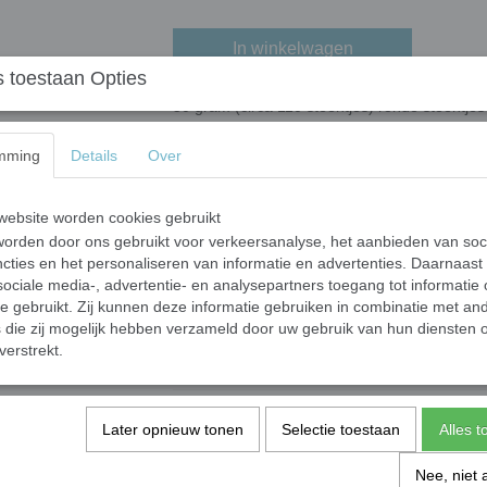
In winkelwagen
 toestaan Opties
50 gram (circa 110 steentjes) ronde steentje
natuurlijke mineralen en kleur-oxidaten. Voor
ijzer) en patina (geoxideerd koper). Het opper
mming
Details
Over
levendige kleur. Door de brede selectie aan 
ebsite worden cookies gebruikt
orden door ons gebruikt voor verkeersanalyse, het aanbieden van soc
Specificaties
cties en het personaliseren van informatie en advertenties. Daarnaast
ociale media-, advertentie- en analysepartners toegang tot informatie
Netto gewicht
te gebruikt. Zij kunnen deze informatie gebruiken in combinatie met an
Bruto gewicht
die zij mogelijk hebben verzameld door uw gebruik van hun diensten o
verstrekt.
Eenheid
Afmeting steentjes
Dikte
Later opnieuw tonen
Selectie toestaan
Alles 
Materiaal
Oppervlak
Nee, niet 
Gebruik