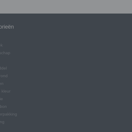
orieën
ek
schap
ddel
rond
en
 kleur
ie
bon
erpakking
ing