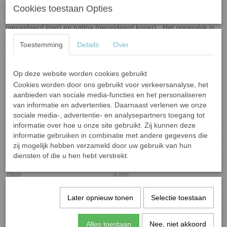
van gerecylced glas en gekleurd met natuurlijke mineralen en
Cookies toestaan Opties
kleur-oxidaten. Voorbeelden van kleur-oxidaten zijn roest
(geoxideerd ijzer) en patina (geoxideerd koper). Het oppervlak is
glad en egaal en reflecteert het licht voor een levendige kleur. Door
Toestemming
Details
Over
de brede selectie aan kleuren maakt dit een perfecte keuze voor
mozaïek.
Op deze website worden cookies gebruikt
Cookies worden door ons gebruikt voor verkeersanalyse, het
aanbieden van sociale media-functies en het personaliseren
Specificaties
van informatie en advertenties. Daarnaast verlenen we onze
sociale media-, advertentie- en analysepartners toegang tot
Netto gewicht
0,05 Kg
informatie over hoe u onze site gebruikt. Zij kunnen deze
Bruto gewicht
0,06 Kg
informatie gebruiken in combinatie met andere gegevens die
zij mogelijk hebben verzameld door uw gebruik van hun
Eenheid
50 gram (circa 110 steentjes)
diensten of die u hen hebt verstrekt.
Afmeting steentjes
8 mm rond
Dikte
4 mm
Materiaal
Glas
Later opnieuw tonen
Selectie toestaan
Oppervlak
Glans
Gebruik
Binnen en buiten
Alles toestaan
Nee, niet akkoord