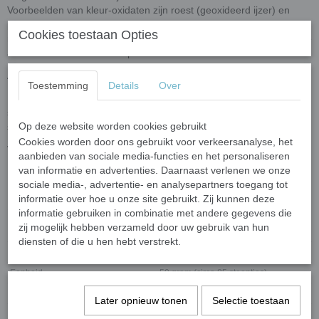
Voorbeelden van kleur-oxidaten zijn roest (geoxideerd ijzer) en
patina (geoxideerd koper). Het oppervlak is glad en egaal en
Cookies toestaan Opties
reflecteert het licht voor een levendige kleur. Door de brede selectie
aan kleuren maakt dit een perfecte keuze voor mozaïek.
Afmeting: 10 x 10 x 10 mm. Met een dikte 4 mm.
Toestemming
Details
Over
De mini colorful triangle is onderdeel van de overige mini colroful
steentjes en is uitstekend te combineren met alle glas mozaïek
Op deze website worden cookies gebruikt
steentjes.
Cookies worden door ons gebruikt voor verkeersanalyse, het
Voor het knippen van de steentjes raden wij de
wieltjestang
aan.
aanbieden van sociale media-functies en het personaliseren
van informatie en advertenties. Daarnaast verlenen we onze
sociale media-, advertentie- en analysepartners toegang tot
informatie over hoe u onze site gebruikt. Zij kunnen deze
Specificaties
informatie gebruiken in combinatie met andere gegevens die
zij mogelijk hebben verzameld door uw gebruik van hun
Netto gewicht
0,05 Kg
diensten of die u hen hebt verstrekt.
Bruto gewicht
0,06 Kg
Eenheid
50 gram (circa 85 steentjes)
Afmeting steentje
10 x 10 x 10 mm (driehoek)
Later opnieuw tonen
Selectie toestaan
Dikte
4 mm