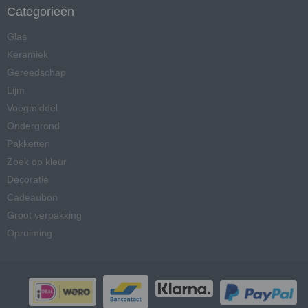
Categorieën
Glas
Keramiek
Gereedschap
Lijm
Voegmiddel
Ondergrond
Pakketten
Zoek op kleur
Decoratie
Cadeaubon
Groot verpakking
Opruiming