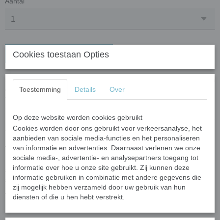
Aantal
In winkelwagen
Cookies toestaan Opties
50 gram (circa 85 steentjes) steentjes gemaakt van gerecylced glas
en gekleurd met natuurlijke mineralen en kleur-oxidaten.
Toestemming
Details
Over
Voorbeelden van kleur-oxidaten zijn roest (geoxideerd ijzer) en
patina (geoxideerd koper). Het oppervlak is glad en egaal en
Op deze website worden cookies gebruikt
reflecteert het licht voor een levendige kleur. Door de brede selectie
Cookies worden door ons gebruikt voor verkeersanalyse, het
aan kleuren maakt dit een perfecte keuze voor mozaïek.
aanbieden van sociale media-functies en het personaliseren
Afmeting: 10 x 10 x 10 mm. Met een dikte 4 mm.
van informatie en advertenties. Daarnaast verlenen we onze
sociale media-, advertentie- en analysepartners toegang tot
De mini colorful triangle is onderdeel van de overige mini colroful
informatie over hoe u onze site gebruikt. Zij kunnen deze
steentjes en is uitstekend te combineren met alle glas mozaïek
informatie gebruiken in combinatie met andere gegevens die
steentjes.
zij mogelijk hebben verzameld door uw gebruik van hun
Voor het knippen van de steentjes raden wij de
wieltjestang
aan.
diensten of die u hen hebt verstrekt.