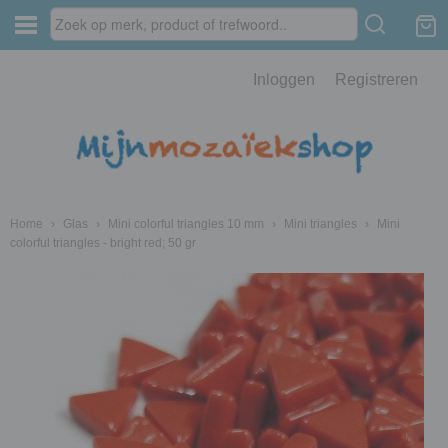
Inloggen
Registreren
Home
›
Glas
›
Mini colorful triangles 10 mm
›
Mini triangles
›
Mini
colorful triangles - bright red; 50 gr