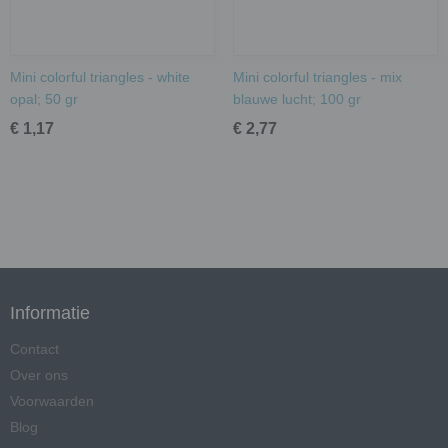
Mini colorful triangles - white
Mini colorful triangles - mix
opal; 50 gr
blauwe lucht; 100 gr
€ 1,17
€ 2,77
Informatie
Contact
Over ons
Voorwaarden
Blog