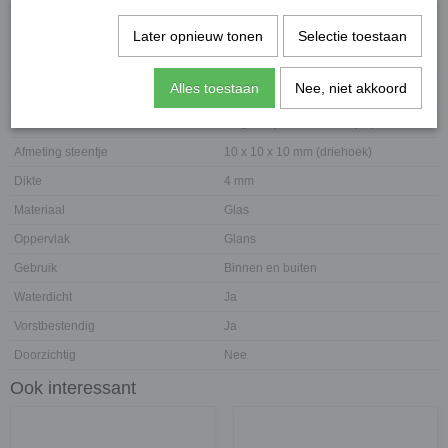
Specificaties
Later opnieuw tonen
Selectie toestaan
Netto gewicht
0,05 Kg
Alles toestaan
Nee, niet akkoord
Bruto gewicht
0,06 Kg
Eenheid
50 gram (circa 85 steentjes)
Afmeting steentje
10 x 10 x 10 mm (driehoek)
Dikte
4 mm
Materiaal
Glas
Oppervlak
Glans
Gebruik
Binnen en buiten
Waterdicht
Ja
Vorstbestendig
Ja
Doorzichtig
Nee
Ook interessant