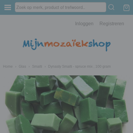
Inloggen
Registreren
Home
›
Glas
›
Smalti
›
Dynasty Smalti - spruce mix ; 100 gram