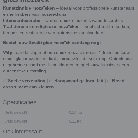
Kunstzinnige mozaïeken
– Ideaal voor professionele kunstenaars
en liefhebbers van mozaïekkunst.
Interieurdecoratie
– Creëer unieke mozaïek wanddecoraties.
Traditionele en religieuze mozaïeken
– Veel gebruikt in kerken,
tempels en restauratie van historische kunstwerken.
Bestel jouw Smalti glas mozaïek vandaag nog!
Wil je aan de slag met een uniek mozaïekproject? Bestel nu jouw
smalti glas mozaïek en laat je creativiteit de vrije loop. Ontdek ons
uitgebreide assortiment aan kleuren en geef jouw kunstwerk een
authentieke uitstraling.
✅
Snelle verzending
| ✅
Hoogwaardige kwaliteit
| ✅
Breed
assortiment aan kleuren
Specificaties
Netto gewicht
0,10 Kg
Bruto gewicht
0,11 Kg
Ook interessant