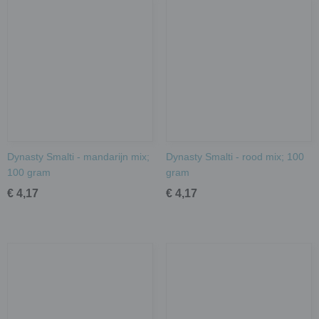
Dynasty Smalti - mandarijn mix;
Dynasty Smalti - rood mix; 100
100 gram
gram
€ 4,17
€ 4,17