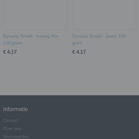
Dynasty Smalti - honing mix;
Dynasty Smalti - zwart; 100
100 gram
gram
€ 4,17
€ 4,17
Informatie
Contact
Over ons
Voorwaarden