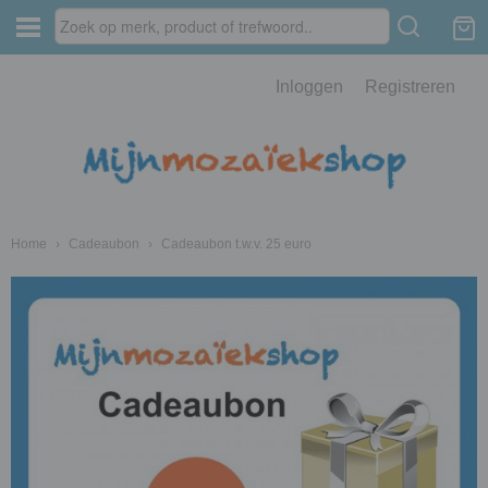
Inloggen
Registreren
Home
›
Cadeaubon
›
Cadeaubon t.w.v. 25 euro