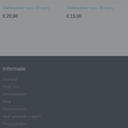
Cadeaubon t.w.v. 20 euro
Cadeaubon t.w.v. 15 euro
€ 20,00
€ 15,00
Informatie
Contact
Over ons
Voorwaarden
Blog
Retourneren
Veel gestelde vragen
Privacybeleid