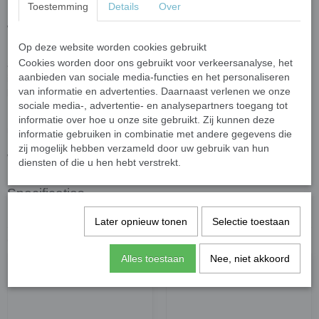
Toestemming
Details
Over
De cadeaubon is inwisselbaar voor artikelen uit onze
webshop
www.mijnmozaiekshop.nl.
Op deze website worden cookies gebruikt
De cadeaubon bevat een persoonlijke kortingscode die tijdens het
Cookies worden door ons gebruikt voor verkeersanalyse, het
afrekenen van een bestelling in onze webshop kan worden
aanbieden van sociale media-functies en het personaliseren
ingevoerd zodat de waarde van de cadeaubon van het aankoop
van informatie en advertenties. Daarnaast verlenen we onze
bedrag in mindering wordt gebracht.
sociale media-, advertentie- en analysepartners toegang tot
De cadeaubon heeft een geldigheidsduur van één jaar en is
informatie over hoe u onze site gebruikt. Zij kunnen deze
niet inwisselbaar tegen contanten.
informatie gebruiken in combinatie met andere gegevens die
zij mogelijk hebben verzameld door uw gebruik van hun
Wanneer u een cadeaubon besteld ontvangt u deze per e-mail.
diensten of die u hen hebt verstrekt.
Specificaties
Bruto gewicht
0,01 Kg
Later opnieuw tonen
Selectie toestaan
Ook interessant
Alles toestaan
Nee, niet akkoord