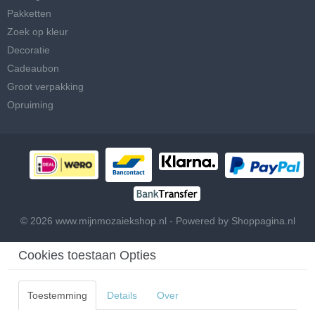
Pakketten
Zoek op kleur
Decoratie
Cadeaubon
Groot verpakking
Opruiming
© 2026 www.mijnmozaiekshop.nl - Powered by Shoppagina.nl
Cookies toestaan Opties
Toestemming
Details
Over