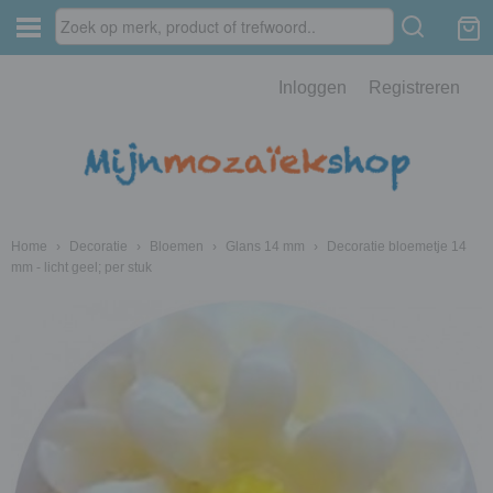
Inloggen
Registreren
Home
›
Decoratie
›
Bloemen
›
Glans 14 mm
›
Decoratie bloemetje 14
mm - licht geel; per stuk