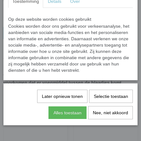
Toestemming
Details
Over
Op deze website worden cookies gebruikt
Cookies worden door ons gebruikt voor verkeersanalyse, het
aanbieden van sociale media-functies en het personaliseren
In winkelwagen
van informatie en advertenties. Daarnaast verlenen we onze
sociale media-, advertentie- en analysepartners toegang tot
Materiaal: kunsthars (resin)
informatie over hoe u onze site gebruikt. Zij kunnen deze
informatie gebruiken in combinatie met andere gegevens die
Te gebruiken om sieraden te maken of verwerk ze in een mozaiek
zij mogelijk hebben verzameld door uw gebruik van hun
kunstwerkstuk.
diensten of die u hen hebt verstrekt.
Tip: plak het bloemetje na het voegen van uw werkstuk om te
voorkomen dat er voegmiddel tussen de blaadjes komt.
Ook interessant
Later opnieuw tonen
Selectie toestaan
Alles toestaan
Nee, niet akkoord