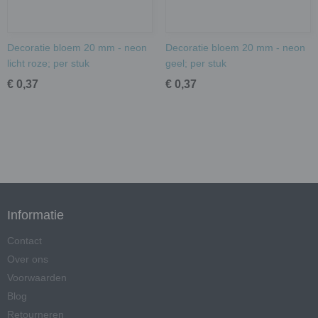
Decoratie bloem 20 mm - neon
Decoratie bloem 20 mm - neon
licht roze; per stuk
geel; per stuk
€ 0,37
€ 0,37
Informatie
Contact
Over ons
Voorwaarden
Blog
Retourneren