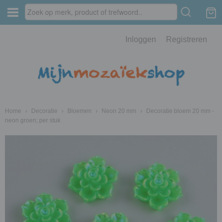
Inloggen
Registreren
Home
›
Decoratie
›
Bloemen
›
Neon 20 mm
›
Decoratie bloem 20 mm -
neon groen; per stuk