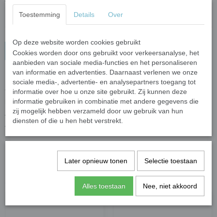
Toestemming
Details
Over
Op deze website worden cookies gebruikt
In winkelwagen
Cookies worden door ons gebruikt voor verkeersanalyse, het
aanbieden van sociale media-functies en het personaliseren
van informatie en advertenties. Daarnaast verlenen we onze
Materiaal: kunsthars (resin)
sociale media-, advertentie- en analysepartners toegang tot
informatie over hoe u onze site gebruikt. Zij kunnen deze
Te gebruiken om sieraden te maken of verwerk ze in een mozaiek
informatie gebruiken in combinatie met andere gegevens die
kunstwerkstuk.
zij mogelijk hebben verzameld door uw gebruik van hun
Tip: plak het bloemetje na het voegen van uw werkstuk om te
diensten of die u hen hebt verstrekt.
voorkomen dat er voegmiddel tussen de blaadjes komt.
Specificaties
Later opnieuw tonen
Selectie toestaan
Bruto gewicht
0,02 Kg
Ook interessant
Alles toestaan
Nee, niet akkoord