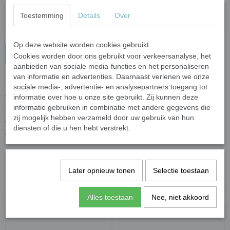
Toestemming
Details
Over
Op deze website worden cookies gebruikt
In winkelwagen
Cookies worden door ons gebruikt voor verkeersanalyse, het
aanbieden van sociale media-functies en het personaliseren
van informatie en advertenties. Daarnaast verlenen we onze
Materiaal: kunsthars (resin)
sociale media-, advertentie- en analysepartners toegang tot
informatie over hoe u onze site gebruikt. Zij kunnen deze
Te gebruiken om sieraden te maken of verwerk ze in een mozaiek
informatie gebruiken in combinatie met andere gegevens die
kunstwerkstuk.
zij mogelijk hebben verzameld door uw gebruik van hun
Tip: plak het bloemetje na het voegen van uw werkstuk om te
diensten of die u hen hebt verstrekt.
voorkomen dat er voegmiddel tussen de blaadjes komt.
Specificaties
Later opnieuw tonen
Selectie toestaan
Bruto gewicht
0,02 Kg
Ook interessant
Alles toestaan
Nee, niet akkoord