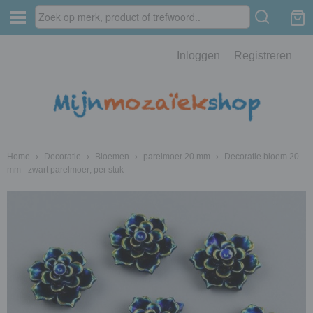
Inloggen
Registreren
Home
›
Decoratie
›
Bloemen
›
parelmoer 20 mm
›
Decoratie bloem 20
mm - zwart parelmoer; per stuk