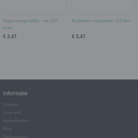
Mapei voegmiddel - wit; 250
Rubberen voegbeker; 0,5 liter
gram
€ 2,47
€ 3,47
Informatie
Contact
Over ons
Voorwaarden
Blog
Retourneren