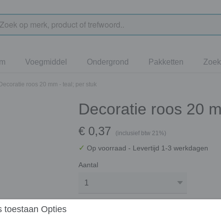
jm
Voegmiddel
Ondergrond
Pakketten
Zoek
Decoratie roos 20 mm - teal; per stuk
Decoratie roos 20 mm
€ 0,37
(inclusief btw 21%)
✓
Op voorraad
- Levertijd 1-3 werkdagen
Aantal
 toestaan Opties
In winkelwagen