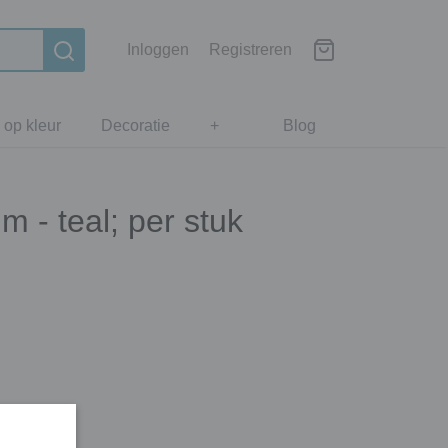
Inloggen
Registreren
 op kleur
Decoratie
+
Blog
 - teal; per stuk