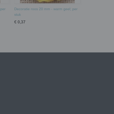
 per
Decoratie roos 20 mm - warm geel; per
stuk
€ 0,37