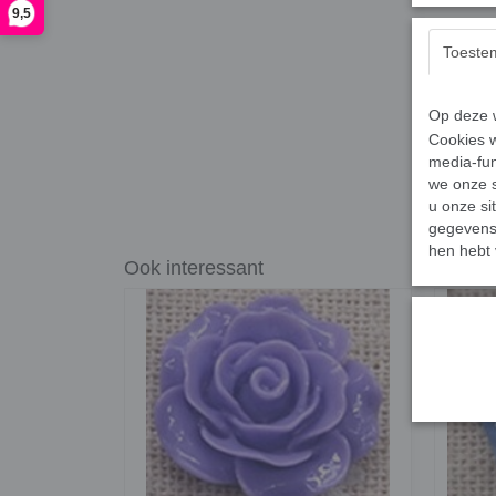
9,5
Toeste
Op deze w
Cookies w
media-fun
we onze s
u onze si
gegevens 
hen hebt 
Ook interessant