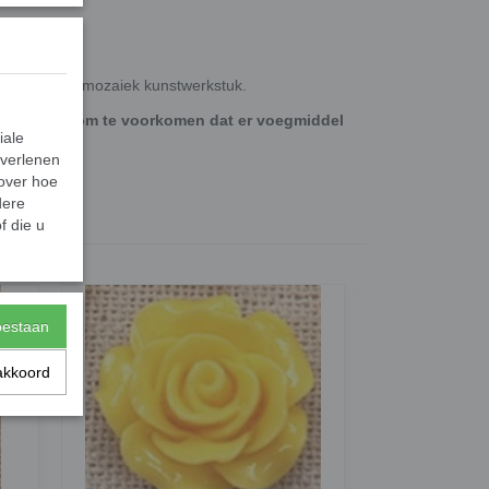
k ze in een mozaiek kunstwerkstuk.
w werkstuk om te voorkomen dat er voegmiddel
iale
 verlenen
 over hoe
dere
f die u
0,02 Kg
toestaan
akkoord