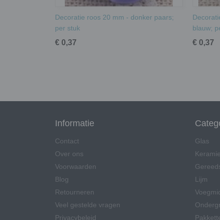
Decoratie roos 20 mm - donker paars;
Decorati
per stuk
blauw; p
€ 0,37
€ 0,37
Informatie
Categ
Contact
Glas
Over ons
Kerami
Voorwaarden
Gereed
Blog
Lijm
Retourneren
Voegmi
Veel gestelde vragen
Onderg
Privacybeleid
Pakkett