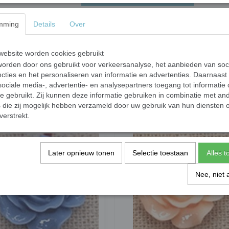
Materiaal: kunsthars (resin)
mming
Details
Over
Te gebruiken om sieraden te maken of verwer
ebsite worden cookies gebruikt
Tip: plak het roosje na het voegen van u
orden door ons gebruikt voor verkeersanalyse, het aanbieden van soc
tussen de blaadjes komt.
cties en het personaliseren van informatie en advertenties. Daarnaast
ociale media-, advertentie- en analysepartners toegang tot informatie
Specificaties
te gebruikt. Zij kunnen deze informatie gebruiken in combinatie met an
die zij mogelijk hebben verzameld door uw gebruik van hun diensten o
Bruto gewicht
verstrekt.
Later opnieuw tonen
Selectie toestaan
Alles 
Nee, niet 