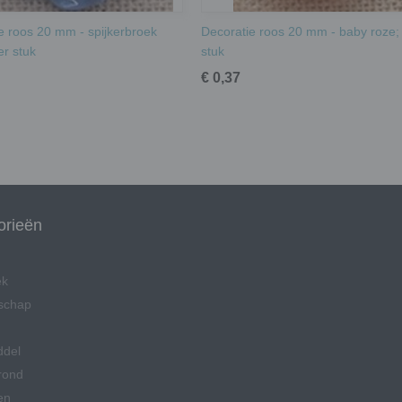
e roos 20 mm - spijkerbroek
Decoratie roos 20 mm - baby roze;
er stuk
stuk
€ 0,37
orieën
ek
schap
ddel
rond
en