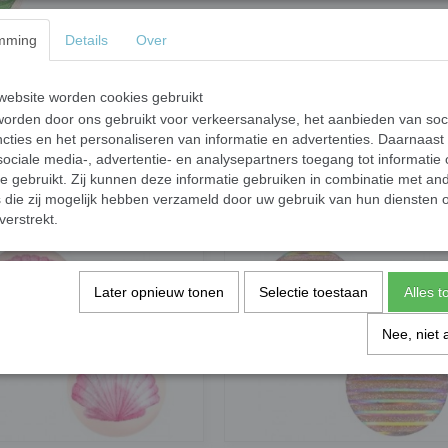
In winkelwagen
mming
Details
Over
Cabochon/ plaksteen 20 mm tropisch blad
ebsite worden cookies gebruikt
Materiaal: kunsthars
orden door ons gebruikt voor verkeersanalyse, het aanbieden van soc
cties en het personaliseren van informatie en advertenties. Daarnaast
Te gebruiken om sieraden te maken of verwer
ociale media-, advertentie- en analysepartners toegang tot informatie
te gebruikt. Zij kunnen deze informatie gebruiken in combinatie met an
die zij mogelijk hebben verzameld door uw gebruik van hun diensten o
verstrekt.
Later opnieuw tonen
Selectie toestaan
Alles 
Nee, niet 