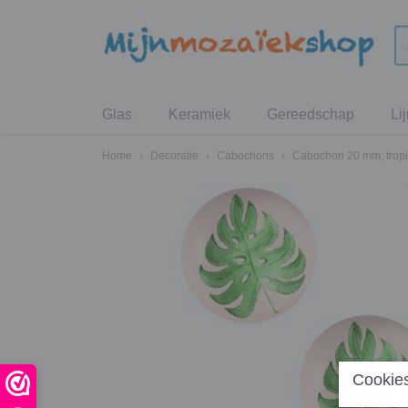
Glas
Keramiek
Gereedschap
Li
Home
›
Decoratie
›
Cabochons
›
Cabochon 20 mm; tropisc
Cookies