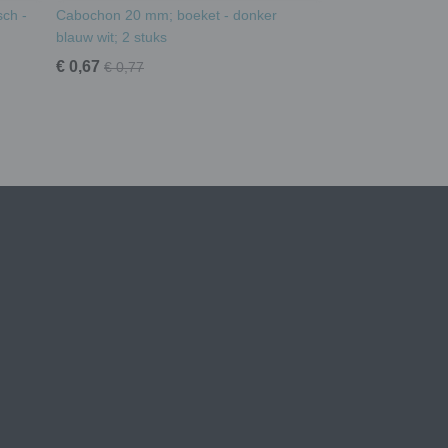
ch -
Cabochon 20 mm; boeket - donker
blauw wit; 2 stuks
€ 0,67
€ 0,77