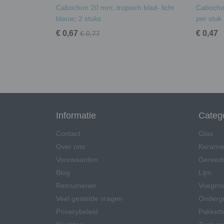
Cabochon 20 mm; tropisch blad- licht
Cabochon
blauw; 2 stuks
per stuk
€ 0,67
€ 0,47
€ 0,77
Informatie
Categ
Contact
Glas
Over ons
Kerami
Voorwaarden
Gereed
Blog
Lijm
Retourneren
Voegmi
Veel gestelde vragen
Onderg
Privacybeleid
Pakkett