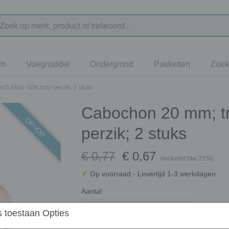
jm
Voegmiddel
Ondergrond
Pakketten
Zoek
h blad- licht roze perzik; 2 stuks
Cabochon 20 mm; tro
OP=OP
perzik; 2 stuks
€ 0,77
€ 0,67
(inclusief btw 21%)
✓
Op voorraad
- Levertijd 1-3 werkdagen
Aantal
 toestaan Opties