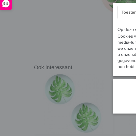
9,5
Toeste
Op deze w
Cookies w
media-fun
we onze s
u onze si
gegevens 
hen hebt 
Ook interessant