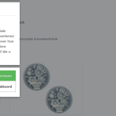
- creme perzik
iale
 verlenen
k ze in een mozaiek kunstwerkstuk.
 over hoe
dere
f die u
toestaan
akkoord