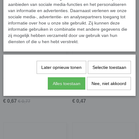
Ook interessant
aanbieden van sociale media-functies en het personaliseren
van informatie en advertenties. Daarnaast verlenen we onze
sociale media-, advertentie- en analysepartners toegang tot
informatie over hoe u onze site gebruikt. Zij kunnen deze
informatie gebruiken in combinatie met andere gegevens die
zij mogelijk hebben verzameld door uw gebruik van hun
diensten of die u hen hebt verstrekt.
Later opnieuw tonen
Selectie toestaan
Cabochon 20 mm; tropisch
Cabochon 20 mm; streep
Alles toestaan
Nee, niet akkoord
blad- licht blauw; 2 stuks
holografisch - champagne; per
stuk
€ 0,67
€ 0,47
€ 0,77