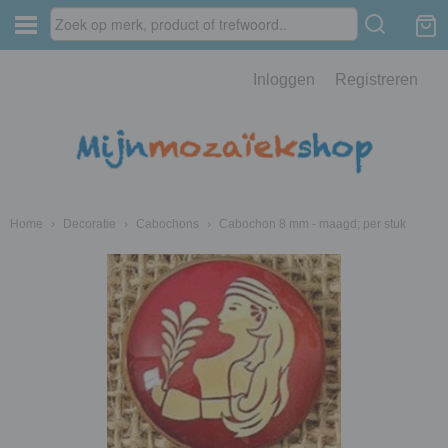
Inloggen
Registreren
Home
›
Decoratie
›
Cabochons
›
Cabochon 8 mm - maagd; per stuk