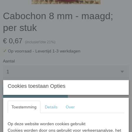
Cabochon 8 mm - maagd;
per stuk
€ 0,67
(inclusief btw 21%)
✓
Op voorraad
- Levertijd 1-3 werkdagen
Aantal
Cookies toestaan Opties
In winkelwagen
Toestemming
Details
Over
Materiaal:
foto glas
Te gebruiken om sieraden te maken of verwerk ze in een mozaiek
kunstwerkstuk.
Op deze website worden cookies gebruikt
Cookies worden door ons gebruikt voor verkeersanalyse, het