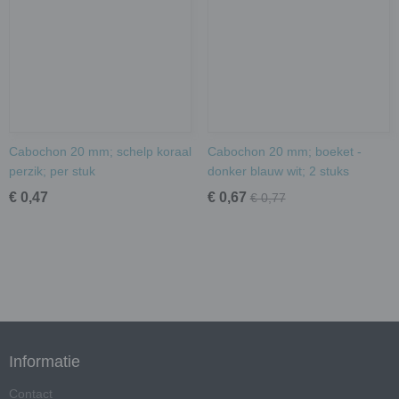
Cabochon 20 mm; schelp koraal
Cabochon 20 mm; boeket -
perzik; per stuk
donker blauw wit; 2 stuks
€ 0,47
€ 0,67
€ 0,77
Informatie
Contact