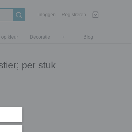
Inloggen
Registreren
 op kleur
Decoratie
+
Blog
ier; per stuk