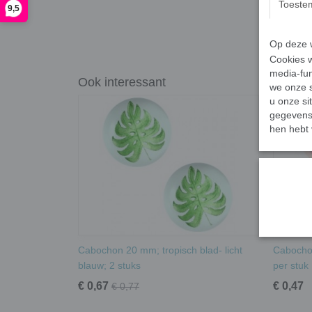
Toeste
9,5
Op deze w
Cookies w
media-fun
Ook interessant
we onze s
u onze si
gegevens 
hen hebt 
Cabochon 20 mm; tropisch blad- licht
Cabochon
blauw; 2 stuks
per stuk
€ 0,67
€ 0,47
€ 0,77