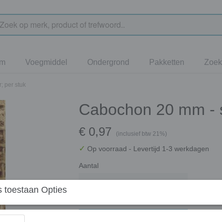
jm
Voegmiddel
Ondergrond
Pakketten
Zoek
; per stuk
Cabochon 20 mm - st
€ 0,97
(inclusief btw 21%)
✓
Op voorraad
- Levertijd 1-3 werkdagen
Aantal
 toestaan Opties
In winkelwagen