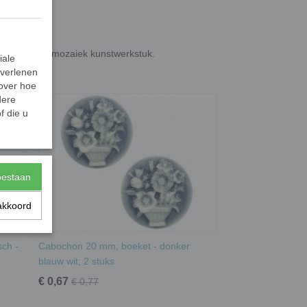
k ze in een mozaiek kunstwerkstuk.
iale
 verlenen
 over hoe
dere
f die u
toestaan
akkoord
ch -
Cabochon 20 mm; boeket - donker
blauw wit; 2 stuks
€ 0,67
€ 0,77