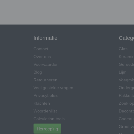
Informatie
Categ
Contact
Glas
Over ons
Kerami
Voorwaarden
Gereed
Blog
Lijm
Retourneren
Voegmi
Veel gestelde vragen
Onderg
Privacybeleid
Pakkett
Klachten
Zoek op
Woordenlijst
Decorat
Calculation tools
Cadeau
Groot v
Herroeping