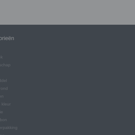
orieën
ek
schap
ddel
rond
en
 kleur
ie
bon
erpakking