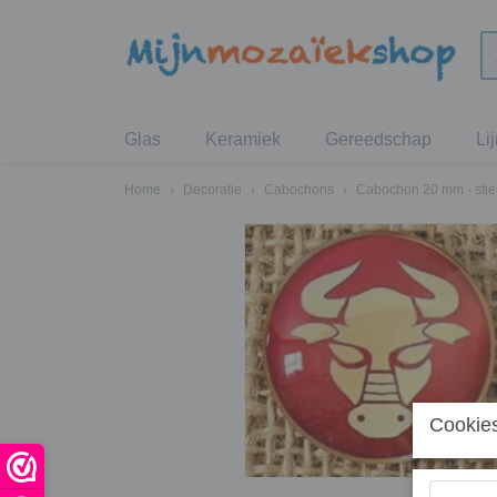
Glas
Keramiek
Gereedschap
Li
Home
›
Decoratie
›
Cabochons
›
Cabochon 20 mm - stier
Cookies