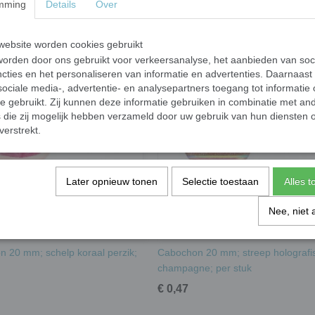
mming
Details
Over
Materiaal:
foto glas
ebsite worden cookies gebruikt
Te gebruiken om sieraden te maken of verwer
orden door ons gebruikt voor verkeersanalyse, het aanbieden van soc
cties en het personaliseren van informatie en advertenties. Daarnaast
ociale media-, advertentie- en analysepartners toegang tot informatie
te gebruikt. Zij kunnen deze informatie gebruiken in combinatie met an
die zij mogelijk hebben verzameld door uw gebruik van hun diensten o
verstrekt.
Later opnieuw tonen
Selectie toestaan
Alles 
Nee, niet 
 20 mm; schelp koraal perzik;
Cabochon 20 mm; streep holografis
champagne; per stuk
€ 0,47