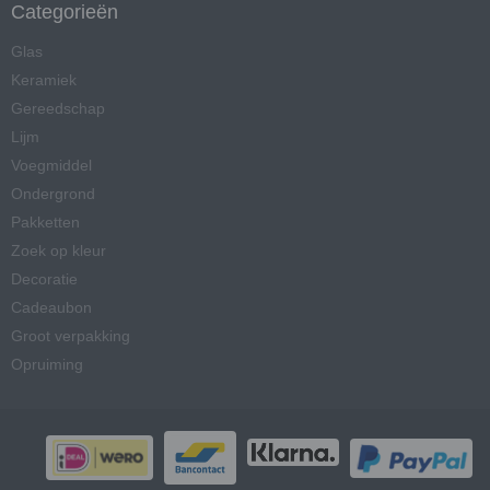
Categorieën
Glas
Keramiek
Gereedschap
Lijm
Voegmiddel
Ondergrond
Pakketten
Zoek op kleur
Decoratie
Cadeaubon
Groot verpakking
Opruiming