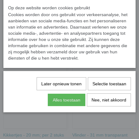
Materiaal:
keramiek
Op deze website worden cookies gebruikt
Afmeting
: 18 mm x 15 mm x 8 mm
Cookies worden door ons gebruikt voor verkeersanalyse, het
aanbieden van sociale media-functies en het personaliseren
van informatie en advertenties. Daarnaast verlenen we onze
sociale media-, advertentie- en analysepartners toegang tot
Specificaties
informatie over hoe u onze site gebruikt. Zij kunnen deze
informatie gebruiken in combinatie met andere gegevens die
Bruto gewicht
0,01 Kg
zij mogelijk hebben verzameld door uw gebruik van hun
diensten of die u hen hebt verstrekt.
Ook interessant
Later opnieuw tonen
Selectie toestaan
Alles toestaan
Nee, niet akkoord
Kikkertjes - 20 mm; per 2 stuks
Vlinder - 31 mm transparant