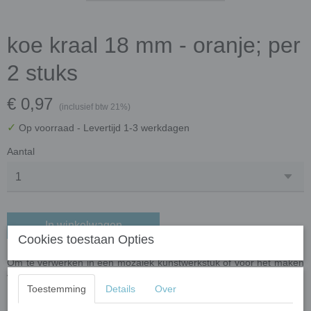
koe kraal 18 mm - oranje; per
2 stuks
€ 0,97
(inclusief btw 21%)
✓
Op voorraad
- Levertijd 1-3 werkdagen
Aantal
In winkelwagen
Cookies toestaan Opties
Om te verwerken in een mozaiek kunstwerkstuk of voor het maken
van sieraden.
Toestemming
Details
Over